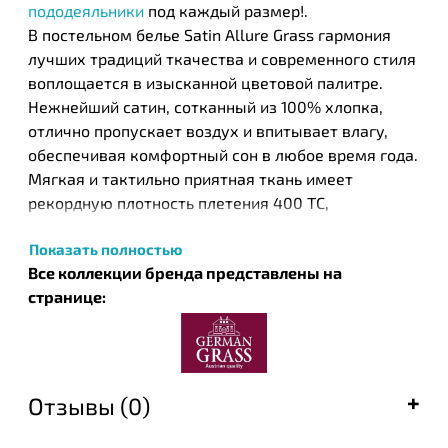
пододеяльники
под каждый размер!.
В постельном белье Satin Allure Grass гармония
лучших традиций ткачества и современного стиля
воплощается в изысканной цветовой палитре.
Нежнейший сатин, сотканный из 100% хлопка,
отлично пропускает воздух и впитывает влагу,
обеспечивая комфортный сон в любое время года.
Мягкая и тактильно приятная ткань имеет
рекордную плотность плетения 400 ТС,
обеспечивающую повышенную износостойкость и
Показать полностью
продолжительный срок службы изделий: они не
Все коллекции бренда представлены на
деформируются и сохраняют свой первозданный
странице:
вид на протяжении многих лет (при соблюдении
рекомендаций по уходу). Комплекты и отдельные
предметы, наделенные благородным сиянием
благодаря сатиновому плетению, представлены в
белом (Alpine White), шоколадном (Brownie),
Отзывы (0)
карамельно-бежевом (Caramel-Beige), светло-
сером (Ash Grey) и темно-сером (Graphite)