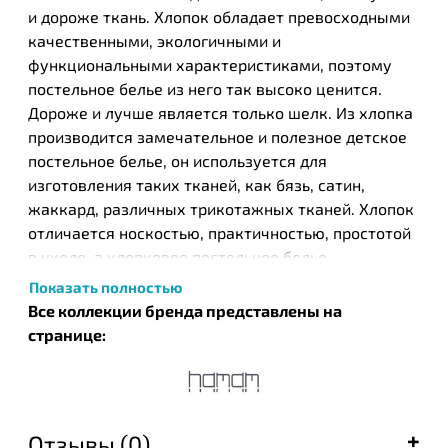
и дороже ткань. Хлопок обладает превосходными
качественными, экологичными и
функциональными характеристиками, поэтому
постельное белье из него так высоко ценится.
Дороже и лучше является только шелк. Из хлопка
производится замечательное и полезное детское
постельное белье, он используется для
изготовления таких тканей, как бязь, сатин,
жаккард, различных трикотажных тканей. Хлопок
отличается носкостью, практичностью, простотой
в уходе, а хлопковое постельное белье
обеспечивает приятный и комфортный отдых.
Показать полностью
Все коллекции бренда представлены на
Турецкий бренд текстильных изделий Нamam был
странице:
основан в 2003 году в результате общих усилий
известных на то время компании ЕКЕ и турецкого
дизайнера Идиль Тарзи. Этот бренд стал одним из
первых, кто запустил производство целых серий
Отзывы (0)
банных полотенец, постельного белья и халатов,