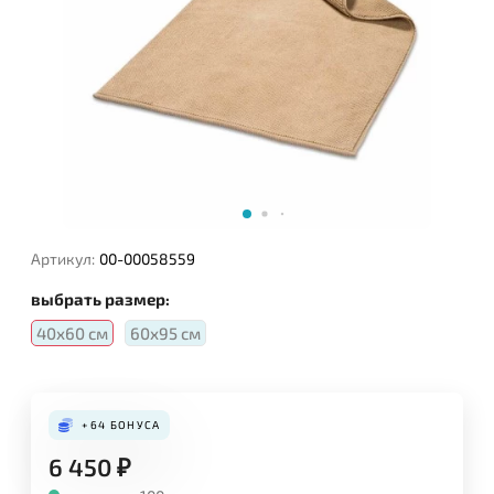
Артикул:
00-00058559
выбрать размер:
40х60 см
60х95 см
+64
БОНУСА
6 450
₽