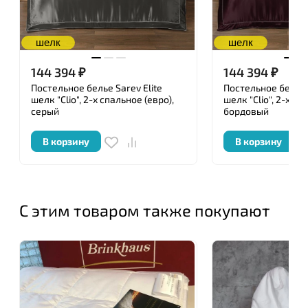
шелк
шелк
144 394
₽
144 394
₽
Постельное белье Sarev Elite
Постельное белье S
шелк "Clio", 2-х спальное (евро),
шелк "Clio", 2-х сп
серый
бордовый
В корзину
В корзину
С этим товаром также покупают