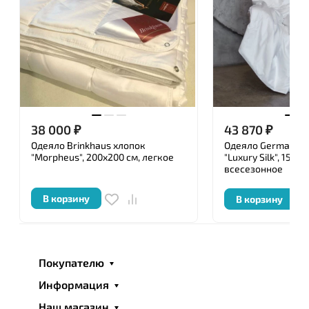
38 000
₽
43 870
₽
Одеяло Brinkhaus хлопок
Одеяло German Gr
"Morpheus", 200x200 см, легкое
"Luxury Silk", 150x2
всесезонное
В корзину
В корзину
Покупателю
Информация
Наш магазин