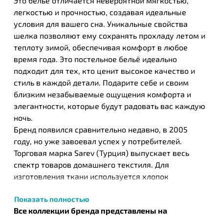
Это бельё отличается невероятной мягкостью,
легкостью и прочностью, создавая идеальные
условия для вашего сна. Уникальные свойства
шелка позволяют ему сохранять прохладу летом и
теплоту зимой, обеспечивая комфорт в любое
время года. Это постельное бельё идеально
подходит для тех, кто ценит высокое качество и
стиль в каждой детали. Подарите себе и своим
близким незабываемые ощущения комфорта и
элегантности, которые будут радовать вас каждую
ночь.
Бренд появился сравнительно недавно, в 2005
году, но уже завоевал успех у потребителей.
Торговая марка Sarev (Турция) выпускает весь
спектр товаров домашнего текстиля. Для
изготовления ткани используется хлопок
высочайшего качества, он проходит
Показать полностью
антибактериальную обработку, а также обработку
Все коллекции бренда представлены на
при помощи серебра, что повышает гигиенические