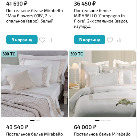
41 690
₽
36 450
₽
Постельное белье Mirabello
Постельное белье
"May Flawers 09B", 2-х
MIRABELLO "Campagna In
спальное (евро), белый
Fiore", 2-х спальное (евро),
изумруд
В корзину
В корзину
300 ТС
300 ТС
43 540
₽
64 000
₽
Постельное белье Mirabello
Постельное белье Mirabello