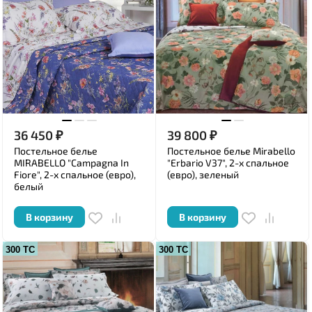
36 450
₽
39 800
₽
Постельное белье
Постельное белье Mirabello
MIRABELLO "Campagna In
"Erbario V37", 2-х спальное
Fiore", 2-х спальное (евро),
(евро), зеленый
белый
В корзину
В корзину
300 ТС
300 ТС