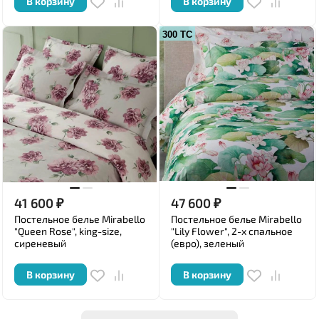
В корзину
В корзину
300 ТС
41 600
₽
47 600
₽
Постельное белье Mirabello
Постельное белье Mirabello
"Queen Rose", king-size,
"Lily Flower", 2-х спальное
сиреневый
(евро), зеленый
В корзину
В корзину