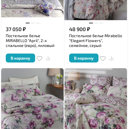
37 050
₽
48 900
₽
Постельное белье
Постельное белье Mirabello
MIRABELLO "April", 2-х
"Elegant Flowers",
спальное (евро), лиловый
семейное, серый
В корзину
В корзину