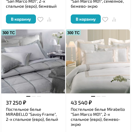
"San Marco М01", 2-х
"San Marco М01", семейное,
спальное (евро), бежевый
бежево-экрю
В корзину
В корзину
300 ТС
300 ТС
37 250
₽
43 540
₽
Постельное белье
Постельное белье Mirabello
MIRABELLO "Savoy Frame",
"San Marco М01", 2-х
2-х спальное (евро), белый
спальное (евро), бежево-
экрю