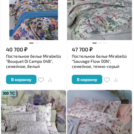
40 700
₽
47 700
₽
Постельное белье Mirabello
Постельное белье Mirabello
"Bouquet Di Campo 04B",
"Sauvage Flow 00N",
семейное, белый
семейное, темно-серый
В корзину
В корзину
300 ТС