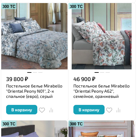
300 ТС
300 ТС
39 800
₽
46 900
₽
Постельное белье Mirabello
Постельное белье Mirabello
"Oriental Peony N01", 2-х
"Oriental Peony A62",
спальное (евро), серый
семейное, оранжевый
В корзину
В корзину
300 ТС
300 ТС