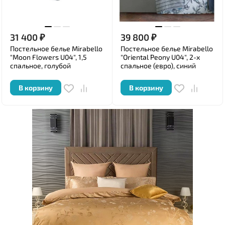
31 400
₽
39 800
₽
Постельное белье Mirabello
Постельное белье Mirabello
"Moon Flowers U04", 1,5
"Oriental Peony U04", 2-х
спальное, голубой
спальное (евро), синий
В корзину
В корзину