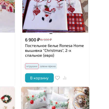
6 900
₽
16 500
₽
Постельное белье Ronesa Home
вышивка "Christmas", 2-х
спальное (евро)
игрушки
олени яркие
В корзину