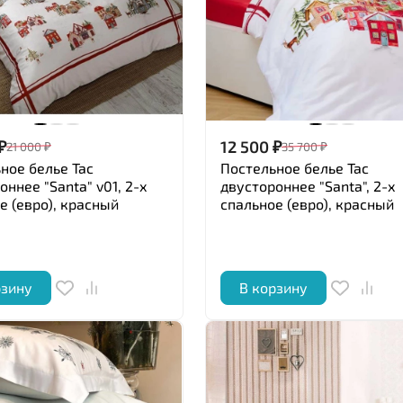
₽
12 500
₽
21 000
₽
35 700
₽
ное белье Tac
Постельное белье Tac
оннее "Santa" v01, 2-х
двустороннее "Santa", 2-х
е (евро), красный
спальное (евро), красный
рзину
В корзину