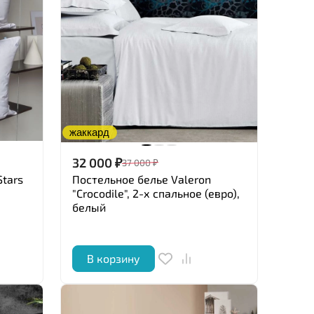
жаккард
32 000
₽
37 000
₽
Stars
Постельное белье Valeron
"Crocodile", 2-х спальное (евро),
белый
В корзину