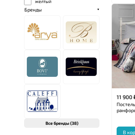
желтый
XS
Бренды
стоне
S
серый
M
бордовый
XL
малиновый
L
золотистый
бежевый
кремовый
оливковый
фисташковый
ментол
11 900
бирюзовый
Постель
шампань
ранфорс
голубой
Все бренды (38)
фиолетовый
В ко