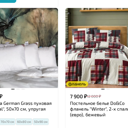
фланель
₽
7 900
₽
12 000
₽
 German Grass пуховая
Постельное белье Do&Co
l", 50x70 см, упругая
фланель "Winter", 2-х спа
(евро), бежевый
70х70 см
60х80 см
50х90 см