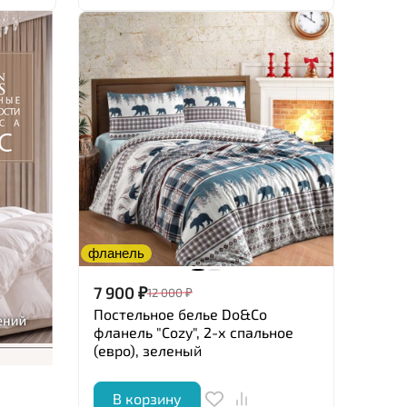
фланель
7 900
₽
12 000
₽
Постельное белье Do&Co
фланель "Cozy", 2-х спальное
(евро), зеленый
В корзину