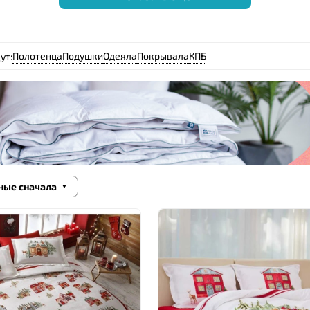
Полотенца
Подушки
Одеяла
Покрывала
КПБ
ут:
ные сначала