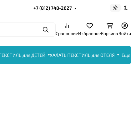
+7 (812) 748-2627
Светлая те
Темна
Поиск
Сравнение
Избранное
Корзина
Войти
ТЕКСТИЛЬ для ДЕТЕЙ
ХАЛАТЫ
ТЕКСТИЛЬ для ОТЕЛЯ
Еще