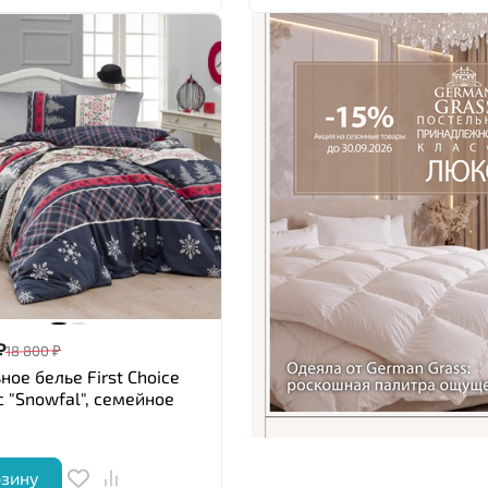
₽
18 800
₽
ное белье First Choice
 "Snowfal", семейное
рзину