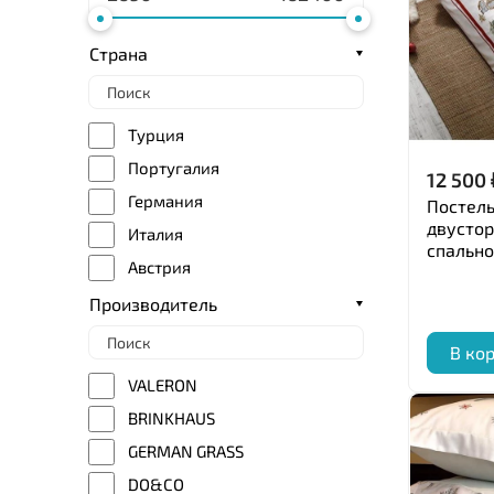
Страна
Турция
Португалия
12 500
Германия
Постель
двустор
Италия
спально
Австрия
Производитель
В ко
VALERON
BRINKHAUS
GERMAN GRASS
DO&CO