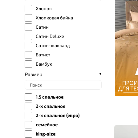
KARNA
Хлопок
First Choice
Хлопковая байка
Ronesa Home
Сатин
Сатин Deluxe
Сатин-жаккард
Батист
Бамбук
Шелк
Размер
Поплин
Перкаль
1,5 спальное
Ранфорс
2-х спальное
Махровая ткань
2-х спальное (евро)
Шерсть
семейное
Акрил
king-size
Микрокоттон