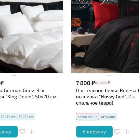
₽
7 800
₽
15 800
₽
 German Grass 3-х
Постельное белье Ronesa
я "King Down", 50x70 см,
вышивка "Novyy God", 2-х
спальное (евро)
70х70 см
50х90 см
олени яркие
игрушки
рзину
В корзину