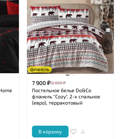
фланель
7 900
₽
12 000
₽
 Home
Постельное белье Do&Co
фланель "Cozy", 2-х спальное
(евро), терракотовый
В корзину