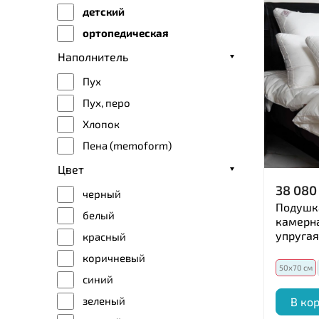
детский
Фланель
ортопедическая
Тик
Комплект
Наполнитель
Велюр
200x220 см
Пух
Мако-батист
130x170 см
Пух, перо
Твил
130x180 см
Хлопок
150x200 cм
Пена (memoform)
200x200 см
Цвет
220x240 см
38 080
черный
270x270 см
Подушка
белый
камерна
50x70 см
упругая
красный
60x80 см
коричневый
70x70 см
50х70 см
синий
50x90 см
зеленый
В ко
Другой