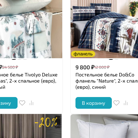
фланель
₽
9 800
₽
24 500
₽
12 000
₽
ное белье Tivolyo Deluxe
Постельное белье Do&Co
as", 2-х спальное (евро),
фланель "Nature", 2-х спа
ый
(евро), синий
рзину
В корзину