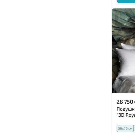
индиго
сиреневый
сливовый
лиловый
розовый
сухая роза
пудра
капучино
кофейный
мокко
экрю
28 750
фуксия
Подушка
лаванда
"3D Roya
кирпичный
умбра
50х70 см