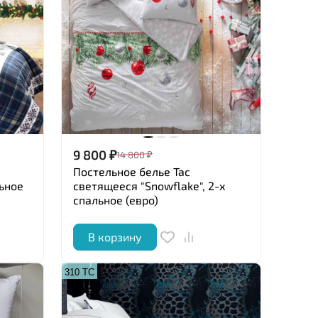
9 800
₽
14 800
₽
Постельное белье Tac
льное
светящееся "Snowflake", 2-х
спальное (евро)
В корзину
310 ТС