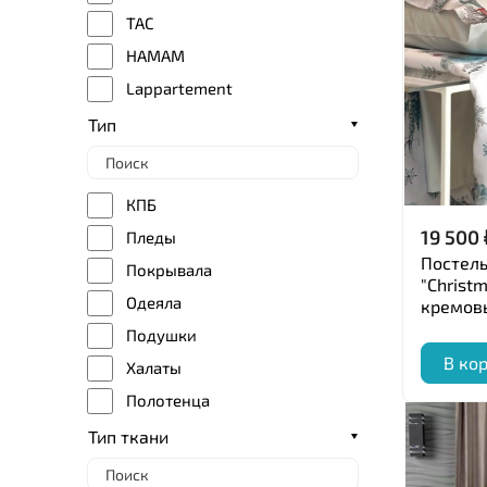
TAC
HAMAM
Lappartement
HOBBY HOME
Тип
LA PERLA
ARYA HOME
КПБ
LUXBERRY
19 500
Пледы
MIRABELLO
Постель
Покрывала
"Christm
TIVOLYO HOME
Одеяла
кремов
BLUMARINE
Подушки
ROBERTO CAVALLI
В ко
Халаты
MERZUKA
Полотенца
BOVI
Постельное белье
Тип ткани
I.W.T. S.r.l.
R.BALESTRA