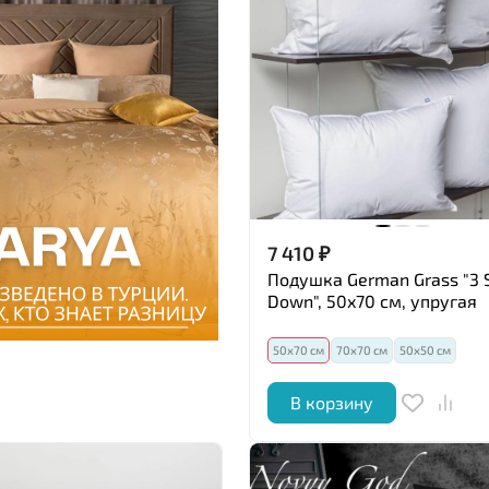
7 410
₽
Подушка German Grass "3 
Down", 50x70 см, упругая
50х70 см
70х70 см
50х50 см
В корзину