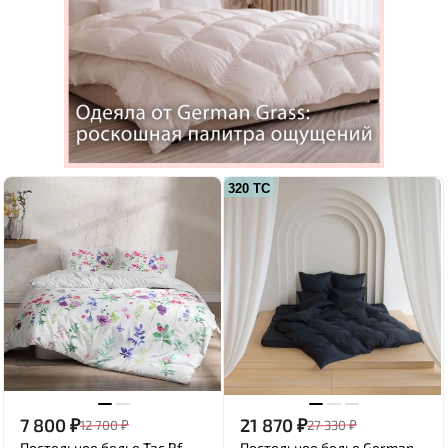
320 ТС
7 800
₽
21 870
₽
12 700
₽
27 330
₽
Постельное белье Tac Rf
Постельное белье German