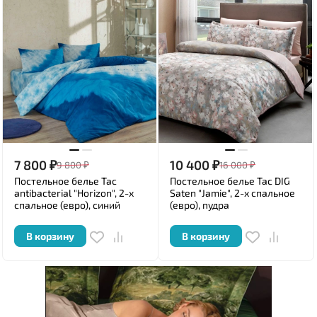
7 800
₽
10 400
₽
9 800
₽
16 000
₽
Постельное белье Tac
Постельное белье Tac DIG
antibacterial "Horizon", 2-х
Saten "Jamie", 2-х спальное
спальное (евро), синий
(евро), пудра
В корзину
В корзину