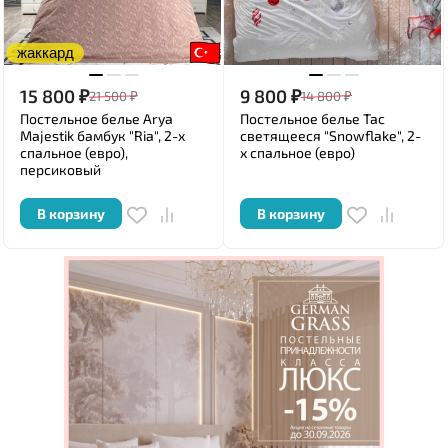
жаккард
15 800
₽
9 800
₽
21 500
₽
14 800
₽
Постельное белье Arya
Постельное белье Tac
Majestik бамбук "Ria", 2-х
светящееся "Snowflake", 2-
спальное (евро),
х спальное (евро)
персиковый
В корзину
В корзину