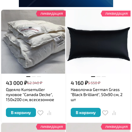
ликвидация
ликвидация
43 000
₽
4 160
₽
62 340
₽
5 550
₽
Одеяло Kunsemuller
Наволочка German Grass
пуховое "Canada Decke",
"Black Brilliant", 50x90 см, 2
150x200 см, всесезонное
шт
В корзину
В корзину
ликвидация
ликвидация