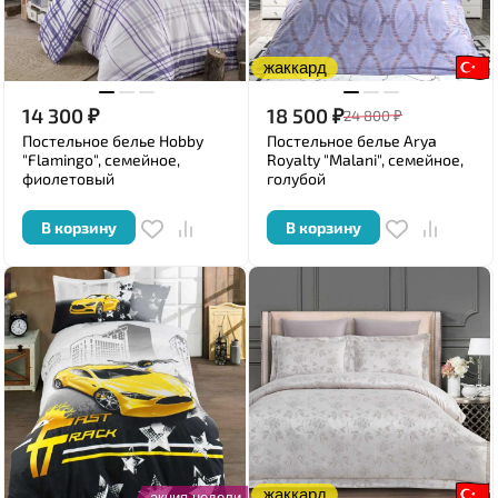
жаккард
14 300
₽
18 500
₽
24 800
₽
Постельное белье Hobby
Постельное белье Arya
"Flamingo", семейное,
Royalty "Malani", семейное,
фиолетовый
голубой
В корзину
В корзину
жаккард
акция недели