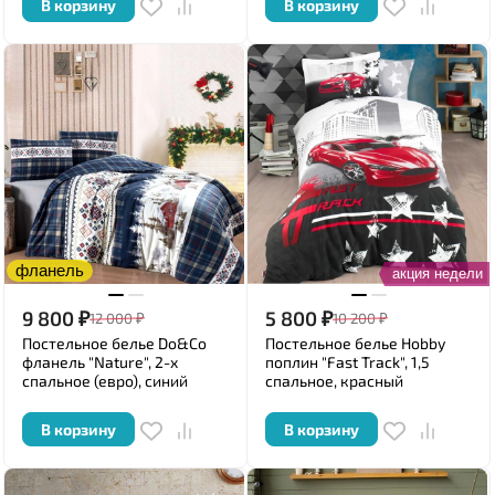
В корзину
В корзину
фланель
акция недели
9 800
₽
5 800
₽
12 000
₽
10 200
₽
Постельное белье Do&Co
Постельное белье Hobby
фланель "Nature", 2-х
поплин "Fast Track", 1,5
спальное (евро), синий
спальное, красный
В корзину
В корзину