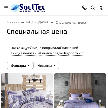
Тем
Главная
РАСПРОДАЖА
Специальная цена
Специальная цена
Скидка покрывала
Скидка кпб
Часто ищут:
Скидка полотенца
Скидка пледы
Недорого кпб
Фильтры
Новинки