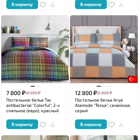
В корзину
В корзину
7 800
₽
12 800
₽
10 590
₽
21 800
₽
Постельное белье Tac
Постельное белье Arya
antibacterial "Colorful", 2-х
Alamode "Tessa", семейное,
спальное (евро), красный
серый
В корзину
В корзину