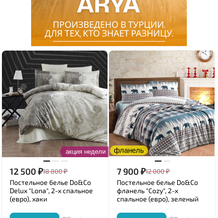
фланель
акция недели
12 500
₽
7 900
₽
18 800
₽
12 000
₽
Постельное белье Do&Co
Постельное белье Do&Co
Delux "Lona", 2-х спальное
фланель "Cozy", 2-х
(евро), хаки
спальное (евро), зеленый