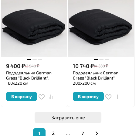
9 400
₽
10 740
₽
12 540
₽
14 330
₽
Пододеяльник German
Пододеяльник German
Grass "Black Brilliant",
Grass "Black Brilliant",
160x220 см
200x200 см
В корзину
В корзину
Загрузить еще
1
2
...
7