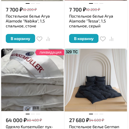
7 700
₽
7 700
₽
10 200
₽
10 200
₽
Постельное белье Arya
Постельное белье Arya
Alamode "Nabika", 1,5
Alamode "Tessa", 1,5
спальное, стоне
спальное, серый
В корзину
В корзину
ликвидация
320 ТС
64 000
₽
27 680
₽
80 480
₽
34 600
₽
Одеяло Kunsemuller пух-
Постельное белье German