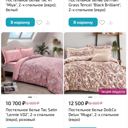
"Miya", 2-х спальное (евро),
Grass Tencel "Black Brilliant",
белый
2-х спальное (евро)
В корзину
В корзину
акция недели
10 700
₽
12 500
₽
12 800
₽
18 800
₽
Постельное белье Tac Satin
Постельное белье Do&Co
"Lennie V02", 2-х спальное
Delux "Muga", 2-х спальное
(евро), розовый
(евро)