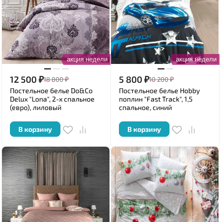
акция недели
акция недели
12 500
₽
5 800
₽
18 800
₽
10 200
₽
Постельное белье Do&Co
Постельное белье Hobby
Delux "Lona", 2-х спальное
поплин "Fast Track", 1,5
(евро), лиловый
спальное, синий
В корзину
В корзину