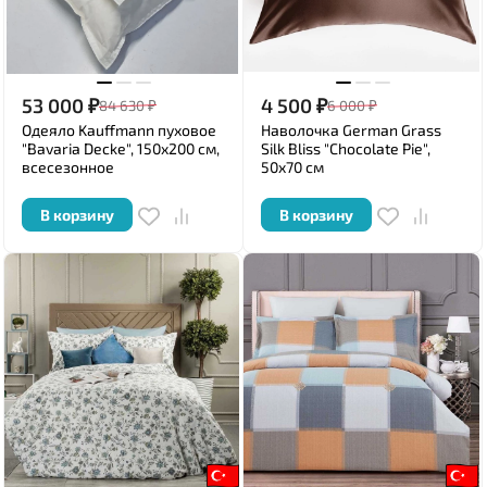
53 000
₽
4 500
₽
84 630
₽
6 000
₽
Одеяло Kauffmann пуховое
Наволочка German Grass
"Bavaria Decke", 150x200 см,
Silk Bliss "Chocolate Pie",
всесезонное
50x70 см
В корзину
В корзину