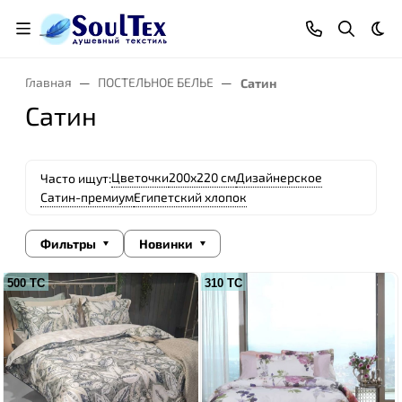
Тем
Главная
ПОСТЕЛЬНОЕ БЕЛЬЕ
Сатин
Сатин
Цветочки
200х220 см
Дизайнерское
Часто ищут:
Сатин-премиум
Египетский хлопок
Фильтры
Новинки
500 ТС
310 ТС