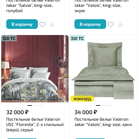
Jakar "Salvia", king-size,
Jakar "Valois", king-size,
голубой
экрю
В корзину
В корзину
310 ТС
310 ТС
жаккард
32 000
₽
34 000
₽
Постельное белье Valeron
Постельное белье Valeron
USC "Floresta", 2-х спальный
Jakar "Valois", king-size, хаки
(евро), серый