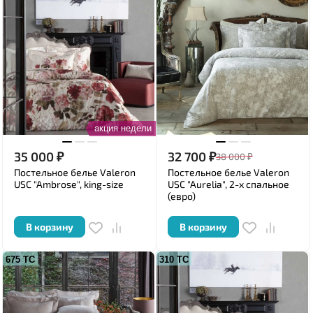
акция недели
35 000
₽
32 700
₽
38 000
₽
Постельное белье Valeron
Постельное белье Valeron
USC "Ambrose", king-size
USC "Aurelia", 2-х спальное
(евро)
В корзину
В корзину
675 ТС
310 ТС