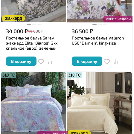
жаккард
акция недели
34 000
₽
36 500
₽
44 000
₽
Постельное белье Sarev
Постельное белье Valeron
жаккард Elite "Bianos", 2-х
USC "Damien", king-size
спальное (евро), зеленый
В корзину
В корзину
310 ТС
310 ТС
жаккард
акция недели