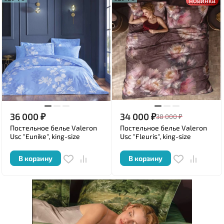
новинка
36 000
₽
34 000
₽
38 000
₽
Постельное белье Valeron
Постельное белье Valeron
Usc "Eunike", king-size
Usc "Fleuris", king-size
В корзину
В корзину