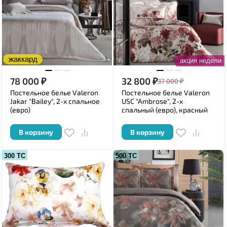
жаккард
акция недели
78 000
₽
32 800
₽
37 000
₽
Постельное белье Valeron
Постельное белье Valeron
Jakar "Bailey", 2-х спальное
USC "Ambrose", 2-х
(евро)
спальный (евро), красный
В корзину
В корзину
300 ТС
500 ТС