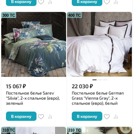
В корзину
В корзину
300 ТС
400 ТС
15 067
₽
22 030
₽
Постельное белье Sarev
Постельное белье German
"Silvia", 2-х спальное (евро),
Grass "Vienna Gray", 2-х
зеленый
спальное (евро), белый
В корзину
В корзину
310 ТС
310 ТС