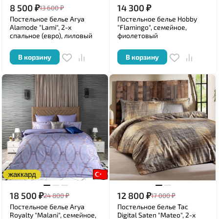
8 500
₽
14 300
₽
13 600
₽
Постельное белье Arya
Постельное белье Hobby
Alamode "Lami", 2-х
"Flamingo", семейное,
спальное (евро), лиловый
фиолетовый
В корзину
В корзину
жаккард
18 500
₽
12 800
₽
24 800
₽
17 000
₽
Постельное белье Arya
Постельное белье Tac
Royalty "Malani", семейное,
Digital Saten "Mateo", 2-х