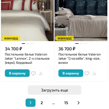
жаккард
жаккард
34 700
₽
36 700
₽
Постельное белье Valeron
Постельное белье Valeron
Jakar "Lennox", 2-х спальное
Jakar "Crocodile", king-size,
(евро), бордовый
визон
В корзину
В корзину
Загрузить еще
1
2
...
15