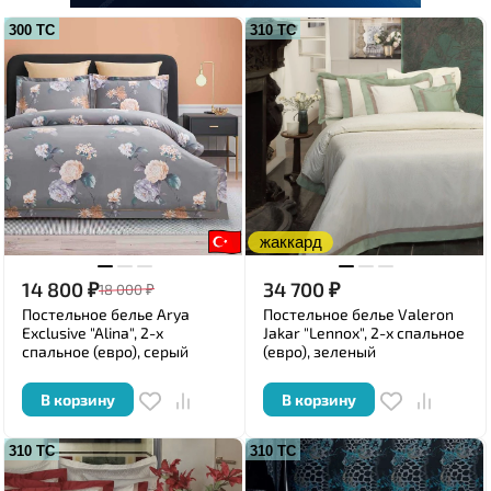
300 ТС
310 ТС
жаккард
14 800
₽
34 700
₽
18 000
₽
Постельное белье Arya
Постельное белье Valeron
Exclusive "Alina", 2-х
Jakar "Lennox", 2-х спальное
спальное (евро), серый
(евро), зеленый
В корзину
В корзину
310 ТС
310 ТС