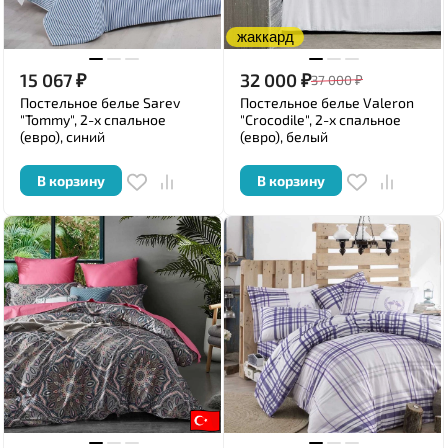
жаккард
15 067
₽
32 000
₽
37 000
₽
Постельное белье Sarev
Постельное белье Valeron
"Tommy", 2-х спальное
"Crocodile", 2-х спальное
(евро), синий
(евро), белый
В корзину
В корзину