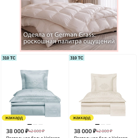
310 ТС
310 ТС
жаккард
жаккард
38 000
₽
38 000
₽
42 000
₽
42 000
₽
Постельное белье Valeron
Постельное белье Valeron