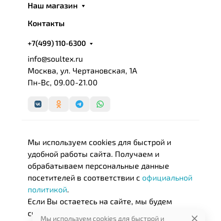
Наш магазин
компания ввела в жинь знаменитую лоскутную
технику и инновационную технику лазерного
Контакты
нанесения рисунка! Дизайнер добавил в домашний
текстиль лучей африканского солнца и красок
+7(499) 110-6300
тропического леса, создав образ в окружении
info@soultex.ru
принтов из змеиной кожи, звериных шкур и перьев
Москва, ул. Чертановская, 1А
птиц. «Источник моего вдохновения - природа. С
Пн-Вс, 09.00-21.00
ней не сравнится ни один дизайнер», - заявляет
модельер. Такие экзотические мотивы пришлись
по вкусу публике, которая к тому времени уже
устала от скучного минимализма. Чуть позже,
вслед за европейцами, талант Кавалли оценили и
Мы используем cookies для быстрой и
американцы. Дизайнер сумел не просто
удобной работы сайта. Получаем и
придумать модный и яркий бренд - он создал
обрабатываем персональные данные
новый стиль жизни, уникальность которого
посетителей в соответствии с
официальной
состоит в том, что он импонирует и подросткам и
политикой
.
солидным людям. В целом, это совсем не
Если Вы остаетесь на сайте, мы будем
удивительно, ведь, по словам дизайнера, Roberto
считать, что Вас это устраивает.
Мы используем cookies для быстрой и
Cavalli - это "товары для тех, кто молод душой и в