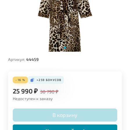
Артикул:
44459
- 16 %
+259
БОНУСОВ
25 990
₽
30 790
₽
Недоступен к заказу
В корзину