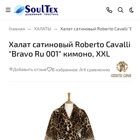
Тем
Главная
ХАЛАТЫ
Халат сатиновый Roberto Cavalli "Brav
Халат сатиновый Roberto Cavalli
"Bravo Ru 001" кимоно, XXL
Добавить отзыв
В избранное
К сравнению