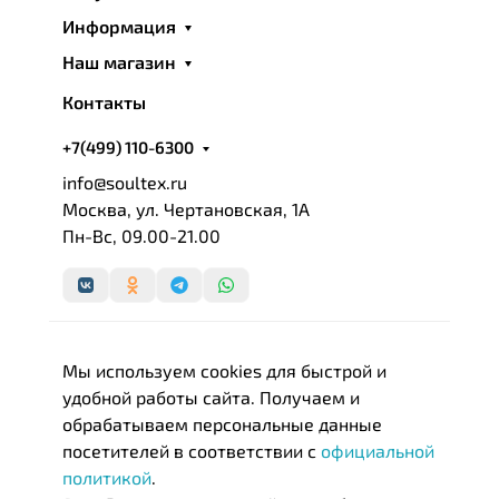
дизайнера получил необычайную популярность и
Информация
был даже взят под опеку правительством Турции,
Наш магазин
в рамках кампании по продвижению
национальных брендов.
Контакты
В течение короткого времени Нamam занял
+7(499) 110-6300
лидирующие позиции среди текстильных брендов.
info@soultex.ru
Нamam стал выбором гостиниц и салонов красоты
Москва, ул. Чертановская, 1А
по всему миру. Известные сети отелей
Пн-Вс, 09.00-21.00
заказывают исключительно халаты и полотенца
этого турецкого бренда.
Сегодня Нamam можно с уверенностью назвать
одним из самых элитных и дорогих
Мы используем cookies для быстрой и
производителей домашнего и профессионального
удобной работы сайта. Получаем и
текстиля премиум класса. Изделия компании не
обрабатываем персональные данные
уступают по качеству, стилю, дизайну и
посетителей в соответствии с
официальной
надежности изделиям с мировыми именами.
политикой
.
Изготавливается текстиль Нamam из