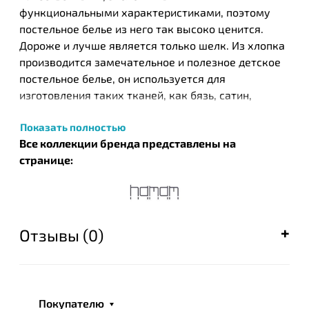
функциональными характеристиками, поэтому
постельное белье из него так высоко ценится.
Дороже и лучше является только шелк. Из хлопка
производится замечательное и полезное детское
постельное белье, он используется для
изготовления таких тканей, как бязь, сатин,
жаккард, различных трикотажных тканей. Хлопок
Показать полностью
отличается носкостью, практичностью, простотой
Все коллекции бренда представлены на
в уходе, а хлопковое постельное белье
странице:
обеспечивает приятный и комфортный отдых.
Турецкий бренд текстильных изделий Нamam был
основан в 2003 году в результате общих усилий
известных на то время компании ЕКЕ и турецкого
Отзывы (0)
дизайнера Идиль Тарзи. Этот бренд стал одним из
первых, кто запустил производство целых серий
банных полотенец, постельного белья и халатов,
которые с успехом были встречены покупателями
Покупателю
во всем мире. Успешный тандем производителя и