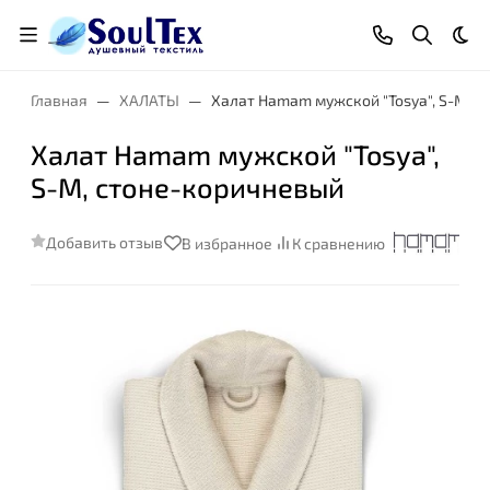
Тем
Главная
ХАЛАТЫ
Халат Hamam мужской "Tosya", S-M, 
Халат Hamam мужской "Tosya",
S-M, стоне-коричневый
Добавить отзыв
В избранное
К сравнению