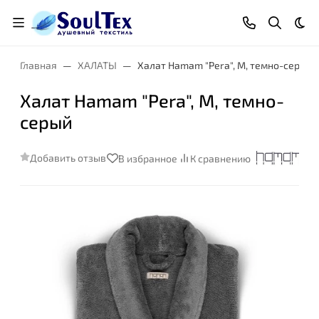
Тем
Главная
ХАЛАТЫ
Халат Hamam "Pera", M, темно-серый
Халат Hamam "Pera", M, темно-
серый
Добавить отзыв
В избранное
К сравнению