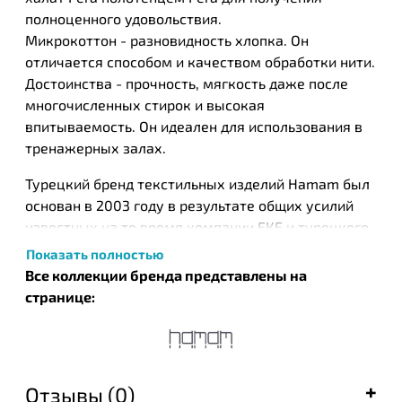
полноценного удовольствия.
Микрокоттон - разновидность хлопка. Он
отличается способом и качеством обработки нити.
Достоинства - прочность, мягкость даже после
многочисленных стирок и высокая
впитываемость. Он идеален для использования в
тренажерных залах.
Турецкий бренд текстильных изделий Нamam был
основан в 2003 году в результате общих усилий
известных на то время компании ЕКЕ и турецкого
дизайнера Идиль Тарзи. Этот бренд стал одним из
Показать полностью
первых, кто запустил производство целых серий
Все коллекции бренда представлены на
банных полотенец, постельного белья и халатов,
странице:
которые с успехом были встречены покупателями
во всем мире. Успешный тандем производителя и
дизайнера получил необычайную популярность и
был даже взят под опеку правительством Турции,
Отзывы (0)
в рамках кампании по продвижению