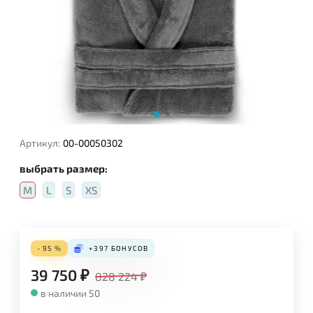
Артикул:
00-00050302
выбрать размер:
M
L
S
XS
- 95 %
+397
БОНУСОВ
39 750
₽
828 224
₽
в наличии 50