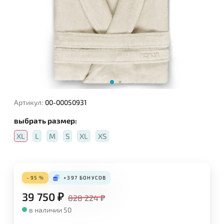
Артикул:
00-00050931
выбрать размер:
XL
L
M
S
XL
XS
- 95 %
+397
БОНУСОВ
39 750
₽
828 224
₽
в наличии 50