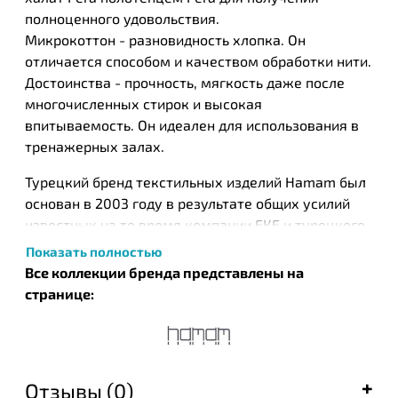
полноценного удовольствия.
Микрокоттон - разновидность хлопка. Он
отличается способом и качеством обработки нити.
Достоинства - прочность, мягкость даже после
многочисленных стирок и высокая
впитываемость. Он идеален для использования в
тренажерных залах.
Турецкий бренд текстильных изделий Нamam был
основан в 2003 году в результате общих усилий
известных на то время компании ЕКЕ и турецкого
дизайнера Идиль Тарзи. Этот бренд стал одним из
Показать полностью
первых, кто запустил производство целых серий
Все коллекции бренда представлены на
банных полотенец, постельного белья и халатов,
странице:
которые с успехом были встречены покупателями
во всем мире. Успешный тандем производителя и
дизайнера получил необычайную популярность и
был даже взят под опеку правительством Турции,
Отзывы (0)
в рамках кампании по продвижению