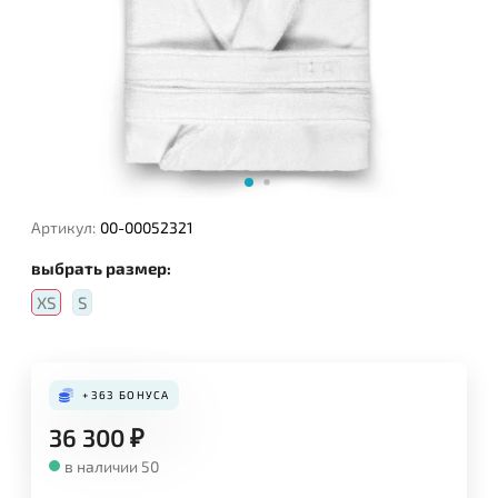
Артикул:
00-00052321
выбрать размер:
XS
S
+363
БОНУСА
36 300
₽
в наличии 50