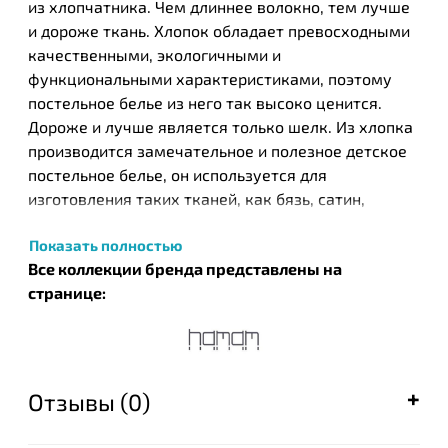
из хлопчатника. Чем длиннее волокно, тем лучше
и дороже ткань. Хлопок обладает превосходными
качественными, экологичными и
функциональными характеристиками, поэтому
постельное белье из него так высоко ценится.
Дороже и лучше является только шелк. Из хлопка
производится замечательное и полезное детское
постельное белье, он используется для
изготовления таких тканей, как бязь, сатин,
жаккард, различных трикотажных тканей. Хлопок
Показать полностью
отличается носкостью, практичностью, простотой
Все коллекции бренда представлены на
в уходе, а хлопковое постельное белье
странице:
обеспечивает приятный и комфортный отдых.
Турецкий бренд текстильных изделий Нamam был
основан в 2003 году в результате общих усилий
известных на то время компании ЕКЕ и турецкого
Отзывы (0)
дизайнера Идиль Тарзи. Этот бренд стал одним из
первых, кто запустил производство целых серий