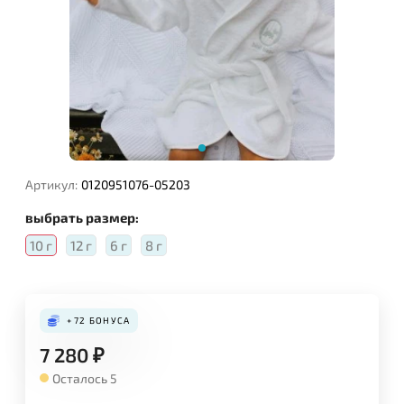
Артикул:
0120951076-05203
выбрать размер:
10 г
12 г
6 г
8 г
+72
БОНУСА
7 280
₽
Осталось 5