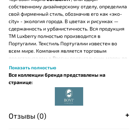
собственному дизайнерскому отделу, определила
свой фирменный стиль, обозначив его как «эко-
city» - экология города. В цветах и рисунках —
сдержанность и урбанистичность. Вся продукция
ТМ Luxberry полностью производится в
Португалии. Текстиль Португалии известен во
всем мире. Компания является торговым
представителем в России португальских марок по
производству текстиля для дома -
Bovi и Devilla
,
Показать полностью
стиль которых совпадает со стилем ТМ Luxberry.
Все коллекции бренда представлены на
странице:
Отзывы (0)