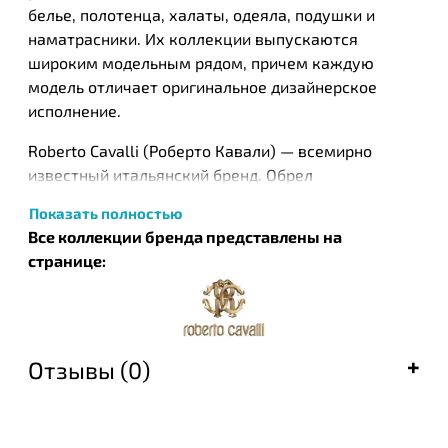
белье, полотенца, халаты, одеяла, подушки и
наматрасники. Их коллекции выпускаются
широким модельным рядом, причем каждую
модель отличает оригинальное дизайнерское
исполнение.
Roberto Cavalli (Роберто Кавали) — всемирно
известный итальянский бренд. Обрел
популярность в серидине XX века благодаря своим
Показать полностью
необычным орнаментам на различных
Все коллекции бренда представлены на
материалах: трикотаже, дениме, коже.
странице:
Отличительная черта бренда - «звериные» принты.
Бренд заметили и полюбили за оригинальность:
стиль бренда нельзя было перепутать ни с чем
другим. Сцены из дикой природы, удивительные
Отзывы (0)
декорации, замысловатый рисунок на простой
ткани, использование в оформлении драгоценных
металлов. Роберто постоянно экспериментировал
с материалом и цветом, в результате чего снискал