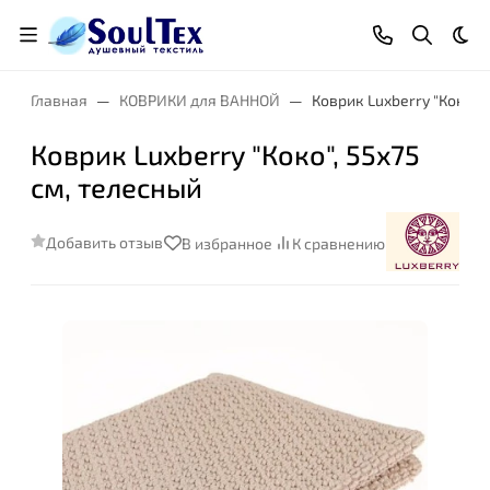
Тем
Главная
КОВРИКИ для ВАННОЙ
Коврик Luxberry "Коко",
Коврик Luxberry "Коко", 55x75
см, телесный
Добавить отзыв
В избранное
К сравнению