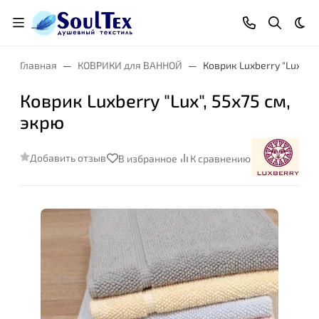
Тем
Главная
КОВРИКИ для ВАННОЙ
Коврик Luxberry "Lux", 5
Коврик Luxberry "Lux", 55x75 см,
экрю
Добавить отзыв
В избранное
К сравнению