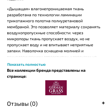
«Дышащая» влагонепроницаемая ткань
разработана по технологии ламинации
трикотажного полотна полиуретановой
мембраной. Это позволяет материалу сохранять
воздухопропускные способности: через
микропоры ткань пропускает воздух, но не
пропускает воду и не впитывает неприятные
запахи. Наволочка оснащена молнией и
технологическими отверстиями-клапанами на
углах для сброса излишнего воздуха, образуемого
Показать полностью
при надевании на подушку.
Все коллекции бренда представлены на
странице:
Наматрасники с "юбкой", защищающей матрас со
всех сторон. Полотно, применяемое для пошива
чехлов, выдерживает стирку при высоких
температурах и сушку в барабане. Рекомендовано
Отзывы (0)
к использованию людям с повышенными
требованиями к безопасности изделий.