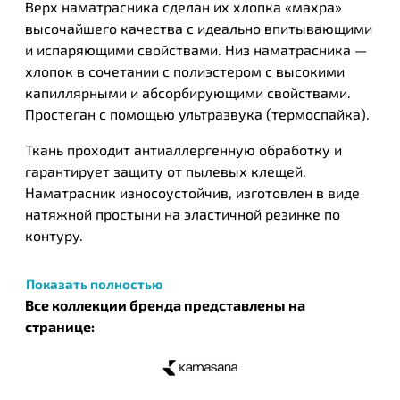
Верх наматрасника сделан их хлопка «махра»
высочайшего качества с идеально впитывающими
и испаряющими свойствами. Низ наматрасника —
хлопок в сочетании с полиэстером с высокими
капиллярными и абсорбирующими свойствами.
Простеган с помощью ультразвука (термоспайка).
Ткань проходит антиаллергенную обработку и
гарантирует защиту от пылевых клещей.
Наматрасник износоустойчив, изготовлен в виде
натяжной простыни на эластичной резинке по
контуру.
Kamasana - испанский бренд товаров для сна.
Показать полностью
Компания использует современные технологии
Все коллекции бренда представлены на
производства, постоянно совершенствуя их и, при
странице:
этом продолжая чтить многолетние традиции,
заложенные Кандидо Пенальбо Моренкосом.
Сегодня дело основателя компании продолжают
его сыновья, внуки и правнуки. За годы своего