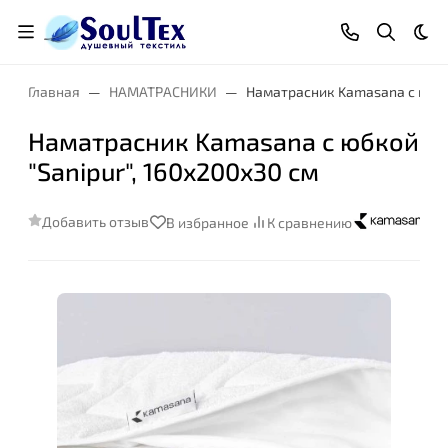
Тем
Главная
НАМАТРАСНИКИ
Наматрасник Kamasana с юбкой
Наматрасник Kamasana с юбкой
"Sanipur", 160x200x30 см
Добавить отзыв
В избранное
К сравнению