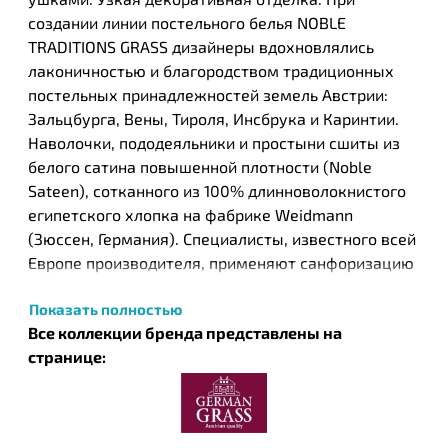
создании линии постельного белья NOBLE
TRADITIONS GRASS дизайнеры вдохновлялись
лаконичностью и благородством традиционных
постельных принадлежностей земель Австрии:
Зальцбурга, Вены, Тироля, Инсбрука и Каринтии.
Наволочки, пододеяльники и простыни сшиты из
белого сатина повышенной плотности (Noble
Sateen), сотканного из 100% длинноволокнистого
египетского хлопка на фабрике Weidmann
(Зюссен, Германия). Специалисты, известного всей
Европе производителя, применяют санфоризацию
и другие финишные обработки ткани, придающие
Показать полностью
сатинам состояние «пуховой мягкости».
Все коллекции бренда представлены на
Коллекции отличаются типом и цветом
странице:
декоративной отделки: широкая и узкая цветная
отделка, кант разных цветов или кружево. Каждое
изделие NOBLE TRADITIONS GRASS упаковано
индивидуально в ПВХ- конверт (наволочки по 2