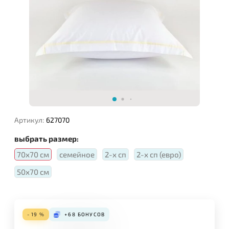
Артикул:
627070
выбрать размер:
70х70 см
семейное
2-х сп
2-х сп (евро)
50х70 см
- 19 %
+68
БОНУСОВ