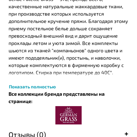
качественные натуральные жаккардовые ткани,
при производстве которых используется
дополнительное кручение пряжи. Благодаря этому
приему постельное белье дольше сохраняет
превосходный внешний вид и дарит ощущение
прохлады летом и уюта зимой. Все комплекты
шьются из тканей "компаньонов" одного цвета и
имеют пододеяльник(и), простынь, и наволочки,
которые комплектуются в фирменную коробку с
логотипом. Стирка при температуре до 40С°.
Сатин –жаккард – ткань из хлопчатобумажной
Показать полностью
пряжи жаккардового переплетения. Рисунок на
Все коллекции бренда представлены на
ткани выполняется в процессе ткачества путем
странице:
переплетения нитей, в результате чего
образуются узоры. Яркий рисунок получается с
обеих сторон, что делает ткань более эффектной.
Такая технология позволяет улучшить качества
ткани и ее внешний вид.
Отзывы (0)