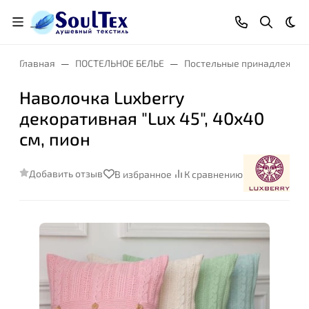
Тем
Главная
ПОСТЕЛЬНОЕ БЕЛЬЕ
Постельные принадлежнос
Наволочка Luxberry
декоративная "Lux 45", 40x40
см, пион
Добавить отзыв
В избранное
К сравнению