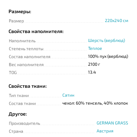
Размеры:
220x240 см
Размер
Телефон
Свойства наполнителя:
Шерсть (верблюд)
Наполнитель
Сообщение
Теплое
Степень теплоты
100% пух (верблюд)
Состав наполнителя
2100 г
Вес наполнителя
13.4
TOG
Свойства ткани:
Сатин
Тип ткани
Подтверждаю
чехол: 60% тенсель, 40% хлопок
прочтение и согласие
Состав ткани
с
Политикой
конфиденциальности
Другое:
GERMAN GRASS
Производитель
Австрия
Страна