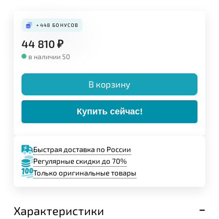
Конструкция:
+448
БОНУСОВ
44 810
₽
в наличии 50
В корзину
Купить сейчас!
Быстрая доставка по России
Регулярные скидки до 70%
Только оригинальные товары
Задайте свой вопрос,
мы обязательно
ответим!
Характеристики
Имя