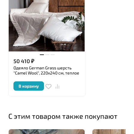
многолетний опыт, превращают изделия в
изысканную роскошь.
Ключевым моментом в создании действительно
роскошных и элегантных постельных
принадлежностей является подбор тканей и
наполнителей, используемых при производстве.
Перед упаковкой каждое изделие ТМ «German
50 410
₽
Grass » подвергается тщательной проверке
Одеяло German Grass шерсть
уполномоченными специалистами, имеющими
"Camel Wool", 220x240 см, теплое
сертификат, и удостоверяется личной номерной
печатью.
В корзину
С этим товаром также покупают