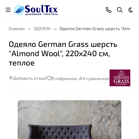
Тем
Главная
ОДЕЯЛА
Одеяло German Grass шерсть "Almond W
Одеяло German Grass шерсть
"Almond Wool", 220x240 см,
Размер:
теплое
Добавить отзыв
В избранное
К сравнению
Степень комфорта: