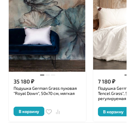
35 180
₽
7 180
₽
Подушка German Grass пуховая
Подушка German G
"Royal Down", 50x70 см, мягкая
Tencel Grass", 50x7
регулируемая
В корзину
В корзину