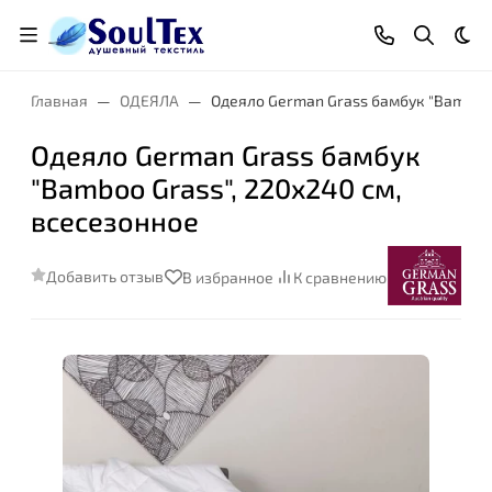
Тем
Главная
ОДЕЯЛА
Одеяло German Grass бамбук "Bamboo 
Одеяло German Grass бамбук
"Bamboo Grass", 220x240 см,
Размер:
всесезонное
Добавить отзыв
В избранное
К сравнению
Степень комфорта: