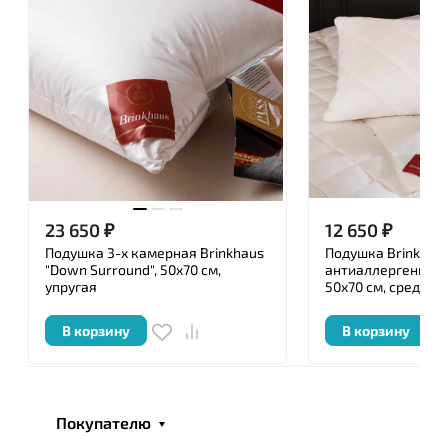
Перед упаковкой каждое изделие ТМ «German
Grass » подвергается тщательной проверке
уполномоченными специалистами, имеющими
сертификат, и удостоверяется личной номерной
печатью.
23 650
₽
12 650
₽
Подушка 3-х камерная Brinkhaus
Подушка Brinkhau
"Down Surround", 50x70 см,
антиаллергенная 
упругая
50x70 см, средняя
В корзину
В корзину
Покупателю