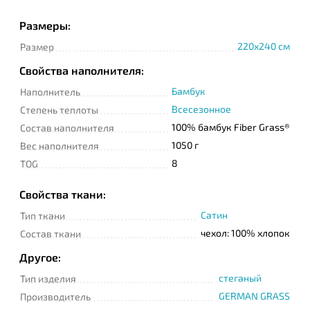
Размеры:
220x240 см
Размер
Телефон
Свойства наполнителя:
Бамбук
Наполнитель
Сообщение
Всесезонное
Степень теплоты
100% бамбук Fiber Grass®
Состав наполнителя
1050 г
Вес наполнителя
8
TOG
Свойства ткани:
Сатин
Тип ткани
Подтверждаю
чехол: 100% хлопок
прочтение и согласие
Состав ткани
с
Политикой
конфиденциальности
Другое:
стеганый
Тип изделия
GERMAN GRASS
Производитель