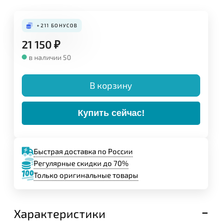
Конструкция:
+211
БОНУСОВ
21 150
₽
в наличии 50
В корзину
Купить сейчас!
Быстрая доставка по России
Регулярные скидки до 70%
Только оригинальные товары
Задайте свой вопрос,
мы обязательно
ответим!
Характеристики
Имя