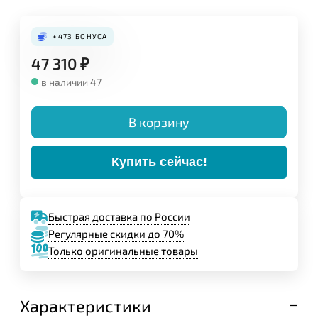
Конструкция:
+473
БОНУСА
47 310
₽
в наличии 47
В корзину
Купить сейчас!
Быстрая доставка по России
Регулярные скидки до 70%
Только оригинальные товары
Задайте свой вопрос,
мы обязательно
ответим!
Характеристики
Имя