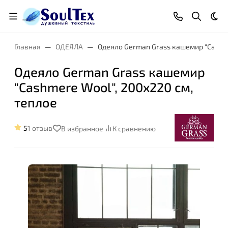
Тем
Главная
ОДЕЯЛА
Одеяло German Grass кашемир "Cashme
Одеяло German Grass кашемир
"Cashmere Wool", 200x220 см,
Размер:
теплое
5
1 отзыв
В избранное
К сравнению
Степень комфорта: