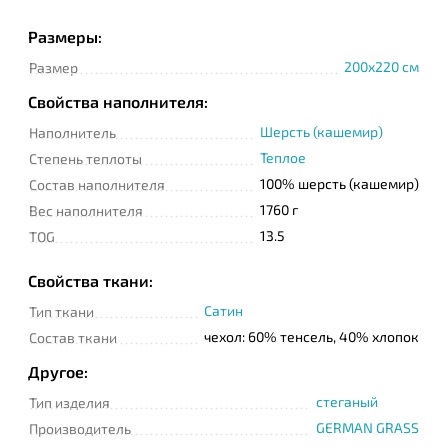
Размеры:
200x220 см
Размер
Телефон
Свойства наполнителя:
Шерсть (кашемир)
Наполнитель
Сообщение
Теплое
Степень теплоты
100% шерсть (кашемир)
Состав наполнителя
1760 г
Вес наполнителя
13.5
TOG
Свойства ткани:
Сатин
Тип ткани
Подтверждаю
чехол: 60% тенсель, 40% хлопок
прочтение и согласие
Состав ткани
с
Политикой
конфиденциальности
Другое:
стеганый
Тип изделия
GERMAN GRASS
Производитель