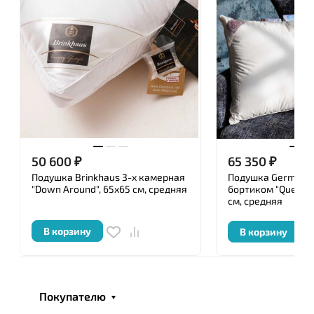
Ключевым моментом в создании действительно
роскошных и элегантных постельных
принадлежностей является подбор тканей и
наполнителей, используемых при производстве.
Перед упаковкой каждое изделие ТМ «German
Grass » подвергается тщательной проверке
уполномоченными специалистами, имеющими
сертификат, и удостоверяется личной номерной
50 600
₽
65 350
₽
печатью.
Подушка Brinkhaus 3-х камерная
Подушка German G
"Down Around", 65x65 см, средняя
бортиком "Queen 
см, средняя
В корзину
В корзину
Покупателю