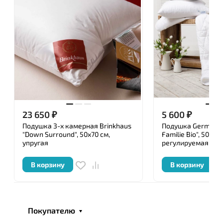
изысканную роскошь.
Ключевым моментом в создании действительно
роскошных и элегантных постельных
принадлежностей является подбор тканей и
наполнителей, используемых при производстве.
Перед упаковкой каждое изделие ТМ «German
Grass » подвергается тщательной проверке
уполномоченными специалистами, имеющими
23 650
₽
5 600
₽
сертификат, и удостоверяется личной номерной
печатью.
Подушка 3-х камерная Brinkhaus
Подушка German G
"Down Surround", 50x70 см,
Familie Bio", 50x70 
упругая
регулируемая
В корзину
В корзину
Покупателю