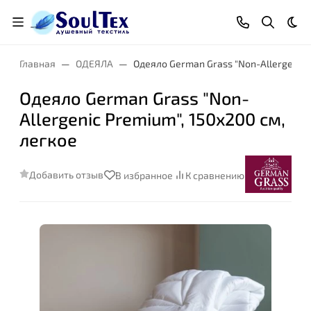
Тем
Главная
ОДЕЯЛА
Одеяло German Grass "Non-Allergenic 
Одеяло German Grass "Non-
Allergenic Premium", 150x200 см,
Размер:
легкое
Добавить отзыв
В избранное
К сравнению
Степень комфорта: