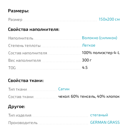
Размеры:
150x200 cм
Размер
Телефон
Свойства наполнителя:
Волокно (силикон)
Наполнитель
Сообщение
Легкое
Степень теплоты
100% полиэстер 4-L
Состав наполнителя
300 г
Вес наполнителя
4.5
TOG
Свойства ткани:
Сатин
Тип ткани
Подтверждаю
чехол: 60% тенсель, 40% хлопок
прочтение и согласие
Состав ткани
с
Политикой
конфиденциальности
Другое:
стеганый
Тип изделия
GERMAN GRASS
Производитель