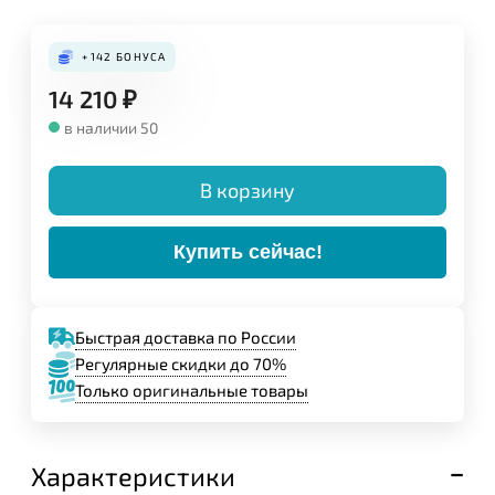
Конструкция:
+142
БОНУСА
14 210
₽
в наличии 50
В корзину
Купить сейчас!
Быстрая доставка по России
Регулярные скидки до 70%
Только оригинальные товары
Задайте свой вопрос,
мы обязательно
ответим!
Характеристики
Имя