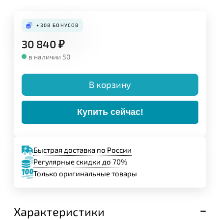
Конструкция:
+308
БОНУСОВ
30 840
₽
в наличии 50
В корзину
Купить сейчас!
Быстрая доставка по России
Регулярные скидки до 70%
Только оригинальные товары
Задайте свой вопрос,
мы обязательно
ответим!
Характеристики
Имя