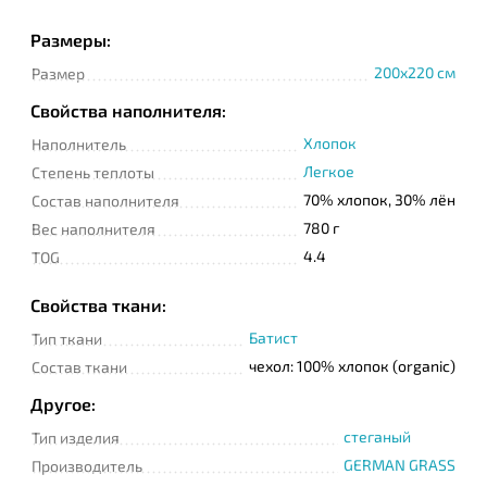
Размеры:
200x220 см
Размер
Телефон
Свойства наполнителя:
Хлопок
Наполнитель
Сообщение
Легкое
Степень теплоты
70% хлопок, 30% лён
Состав наполнителя
780 г
Вес наполнителя
4.4
TOG
Свойства ткани:
Батист
Тип ткани
Подтверждаю
чехол: 100% хлопок (organic)
прочтение и согласие
Состав ткани
с
Политикой
конфиденциальности
Другое:
стеганый
Тип изделия
GERMAN GRASS
Производитель