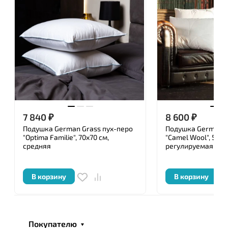
Усовершенствованные технологии, тончайшие
ткани и благородные наполнители, реализованные
в традиционном производстве и помноженные на
многолетний опыт, превращают изделия в
изысканную роскошь.
Ключевым моментом в создании действительно
роскошных и элегантных постельных
принадлежностей является подбор тканей и
наполнителей, используемых при производстве.
7 840
₽
8 600
₽
Подушка German Grass пух-перо
Подушка German G
Перед упаковкой каждое изделие ТМ «German
"Optima Familie", 70x70 см,
"Camel Wool", 50x7
Grass » подвергается тщательной проверке
средняя
регулируемая
уполномоченными специалистами, имеющими
сертификат, и удостоверяется личной номерной
В корзину
В корзину
печатью.
Покупателю