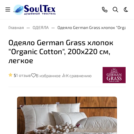
Тем
Главная
ОДЕЯЛА
Одеяло German Grass хлопок "Organic C
Одеяло German Grass хлопок
"Organic Cotton", 200x220 см,
Размер:
легкое
5
1 отзыв
В избранное
К сравнению
Степень комфорта: