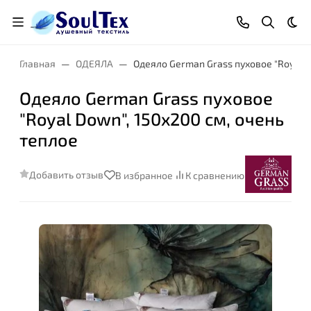
Тем
Главная
ОДЕЯЛА
Одеяло German Grass пуховое "Royal D
Одеяло German Grass пуховое
"Royal Down", 150x200 см, очень
Размер:
теплое
Добавить отзыв
В избранное
К сравнению
Степень комфорта: