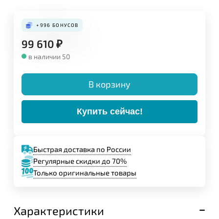
Конструкция:
+996
БОНУСОВ
99 610
₽
в наличии 50
В корзину
Купить сейчас!
Быстрая доставка по России
Регулярные скидки до 70%
Только оригинальные товары
Задайте свой вопрос,
мы обязательно
ответим!
Характеристики
Имя