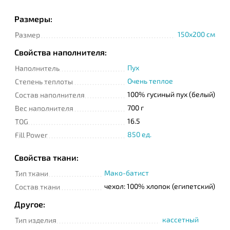
Размеры:
150x200 cм
Размер
Телефон
Свойства наполнителя:
Пух
Наполнитель
Сообщение
Очень теплое
Степень теплоты
100% гусиный пух (белый)
Состав наполнителя
700 г
Вес наполнителя
16.5
TOG
850 ед.
Fill Power
Свойства ткани:
Подтверждаю
Мако-батист
прочтение и согласие
Тип ткани
с
Политикой
чехол: 100% хлопок (египетский)
Состав ткани
конфиденциальности
Другое:
кассетный
Тип изделия