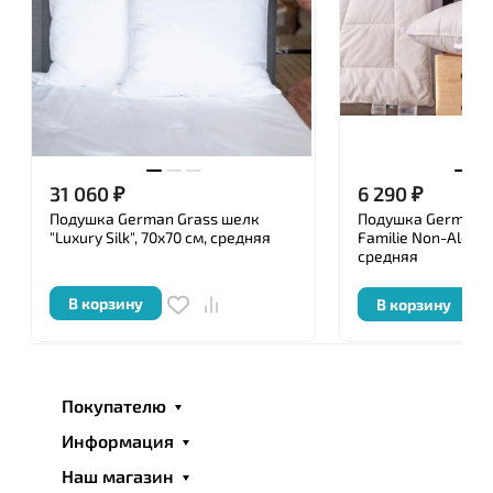
Ключевым моментом в создании действительно
роскошных и элегантных постельных
принадлежностей является подбор тканей и
наполнителей, используемых при производстве.
Перед упаковкой каждое изделие ТМ «German
Grass » подвергается тщательной проверке
31 060
₽
6 290
₽
уполномоченными специалистами, имеющими
сертификат, и удостоверяется личной номерной
Подушка German Grass шелк
Подушка German G
"Luxury Silk", 70x70 см, средняя
Familie Non-Alergen
печатью.
средняя
В корзину
В корзину
Покупателю
Информация
Наш магазин