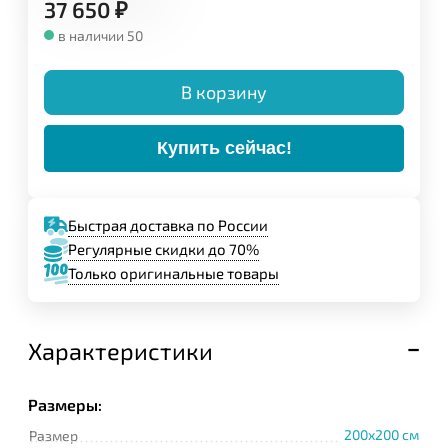
37 650
₽
Конструкция:
в наличии 50
В корзину
Купить сейчас!
Быстрая доставка по России
Регулярные скидки до 70%
Только оригинальные товары
Характеристики
Задайте свой вопрос,
мы обязательно
ответим!
Размеры:
Имя
200x200 см
Размер