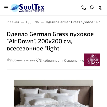
Тем
Главная
ОДЕЯЛА
Одеяло German Grass пуховое "Air Down
Одеяло German Grass пуховое
"Air Down", 200x200 см,
Размер:
всесезонное "light"
Добавить отзыв
В избранное
К сравнению
Степень комфорта: