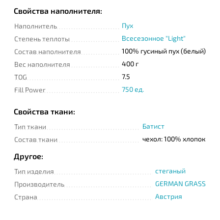
Свойства наполнителя:
Телефон
Пух
Наполнитель
Всесезонное "Light"
Степень теплоты
100% гусиный пух (белый)
Состав наполнителя
Сообщение
400 г
Вес наполнителя
7.5
TOG
750 ед.
Fill Power
Свойства ткани:
Батист
Тип ткани
чехол: 100% хлопок
Состав ткани
Подтверждаю
прочтение и согласие
Другое:
с
Политикой
конфиденциальности
стеганый
Тип изделия
GERMAN GRASS
Производитель
Австрия
Страна