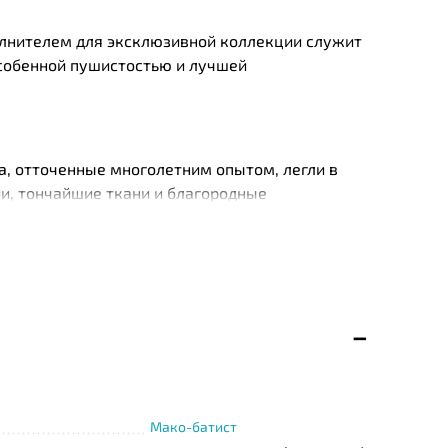
полнителем для эксклюзивной коллекции служит
 особенной пушистостью и лучшей
а, отточенные многолетним опытом, легли в
и, тончайшие ткани и благородные
ащают изделия в изысканную роскошь.
ляется подбор тканей и наполнителей,
ыми специалистами, имеющими сертификат, и
Мако-батист