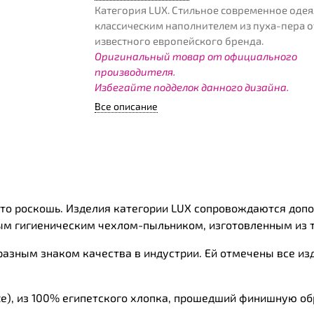
Категория LUX. Стильное современное одея
классическим наполнителем из пуха-пера о
известного европейского бренда.
Оригинальный товар от официального
производителя.
Избегайте подделок данного дизайна.
Все описание
Это роскошь. Изделия категории LUX сопровождаются доп
ым гигиеническим чехлом-пыльником, изготовленным из 
азным знаком качества в индустрии. Ей отмечены все изд
ste), из 100% египетского хлопка, прошедший финишную обр