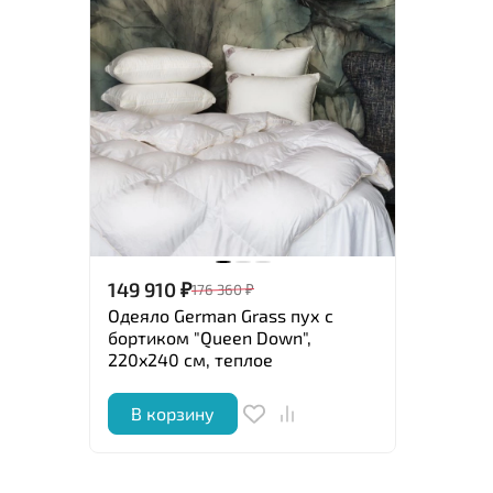
149 910
₽
176 360
₽
Одеяло German Grass пух с
бортиком "Queen Down",
220x240 см, теплое
В корзину