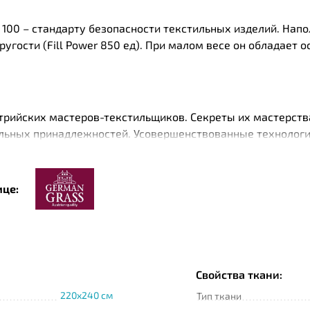
 100 – стандарту безопасности текстильных изделий. На
угости (Fill Power 850 ед). При малом весе он обладает
трийских мастеров-текстильщиков. Секреты их мастерств
льных принадлежностей. Усовершенствованные технологи
роизводстве и помноженные на многолетний опыт, превр
роскошных и элегантных постельных принадлежностей яв
ице:
Grass » подвергается тщательной проверке уполномоченн
Свойства ткани:
220x240 см
Тип ткани