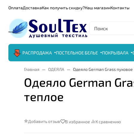
Оплата
Доставка
Как получить скидку?
Наш магазин
Контакты
РАСПРОДАЖА
ПОСТЕЛЬНОЕ БЕЛЬЕ
ПОКРЫВАЛА
Размер:
Главная
ОДЕЯЛА
Одеяло German Grass пуховое 
Одеяло German Gras
теплое
Степень комфорта:
Добавить отзыв
В избранное
К сравнению