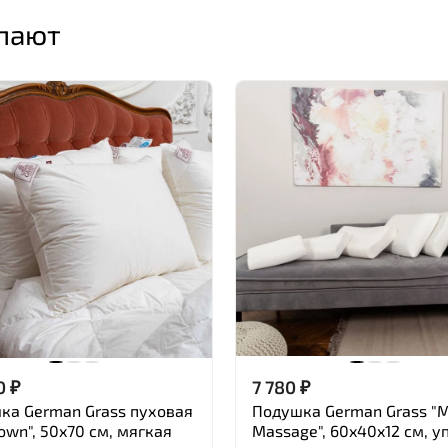
упают
0
₽
7 780
₽
ка German Grass пуховая
Подушка German Grass "
own", 50x70 см, мягкая
Massage", 60x40x12 см, у