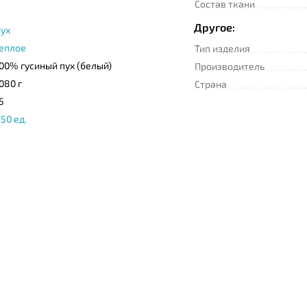
Состав ткани
Другое:
ух
еплое
Тип изделия
00% гусиный пух (белый)
Производитель
080 г
Страна
5
50 ед.