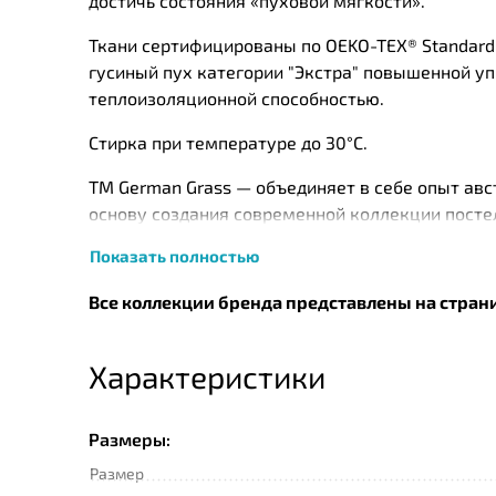
достичь состояния «пуховой мягкости».
Имя
Ткани сертифицированы по OEKO-TEX® Standard
гусиный пух категории "Экстра" повышенной упр
Телефон
теплоизоляционной способностью.
Стирка при температуре до 30°С.
Сообщение
ТМ German Grass — объединяет в себе опыт авс
основу создания современной коллекции посте
наполнители, реализованные в традиционном п
Показать полностью
Ключевым моментом в создании действительно 
Все коллекции бренда представлены на стран
используемых при производстве.
Перед упаковкой каждое изделие ТМ «German 
Характеристики
Подтверждаю
удостоверяется личной номерной печатью.
прочтение и согласие
с
Политикой
конфиденциальности
Размеры:
Размер