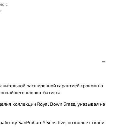
ло с
т
олнительной расширенной гарантией сроком на
тончайшего хлопка-батиста.
елия коллекции Royal Down Grass, указывая на
аботку SanProCare® Sensitive, позволяет ткани