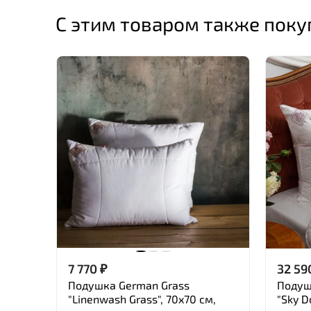
С этим товаром также пок
7 770
₽
32 59
Подушка German Grass
Подуш
"Linenwash Grass", 70x70 см,
"Sky D