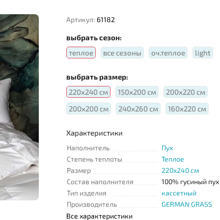
Артикул:
61182
выбрать сезон:
теплое
все сезоны
оч.теплое
light
выбрать размер:
220х240 см
150х200 см
200х220 см
200х200 см
240х260 см
160х220 см
Характеристики
Наполнитель
Пух
Степень теплоты
Теплое
Размер
220x240 см
Состав наполнителя
100% гусиный пух
Тип изделия
кассетный
Производитель
GERMAN GRASS
Все характеристики