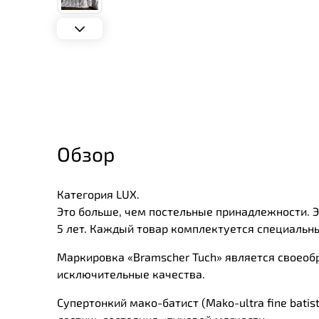
Конструкция:
Обзор
Категория LUX.
Это больше, чем постельные принадлежности. 
5 лет. Каждый товар комплектуется специальн
Маркировка «Bramscher Tuch» является своеобр
Задайте свой вопрос,
исключительные качества.
мы обязательно
ответим!
Супертонкий мако-батист (Mako-ultra fine bati