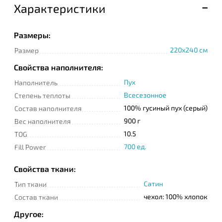
Характеристики
Телефон
Размеры:
220x240 см
Размер
Свойства наполнителя:
Сообщение
Пух
Наполнитель
Всесезонное
Степень теплоты
100% гусиный пух (серый)
Состав наполнителя
900 г
Вес наполнителя
10.5
TOG
700 ед.
Fill Power
Подтверждаю
прочтение и согласие
Свойства ткани:
с
Политикой
конфиденциальности
Сатин
Тип ткани
чехол: 100% хлопок
Состав ткани
Другое: