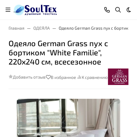
Тем
Главная
ОДЕЯЛА
Одеяло German Grass пух с бортиком "W
Одеяло German Grass пух с
бортиком "White Familie",
Размер:
220x240 см, всесезонное
Добавить отзыв
В избранное
К сравнению
Степень комфорта: