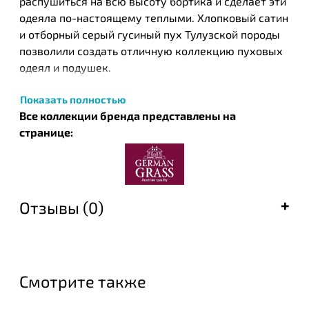
распушиться на всю высоту бортика и сделает эти
одеяла по-настоящему теплыми. Хлопковый сатин
и отборный серый гусиный пух Тулузской породы
позволили создать отличную коллекцию пуховых
одеял и подушек.
Стирка при температуре до 30°С.
Показать полностью
Все коллекции бренда представлены на
ТМ German Grass — объединяет в себе опыт
странице:
австрийских мастеров-текстильщиков. Секреты их
мастерства, отточенные многолетним опытом,
легли в основу создания современной коллекции
постельных принадлежностей.
Отзывы (0)
Усовершенствованные технологии, тончайшие
ткани и благородные наполнители, реализованные
в традиционном производстве и помноженные на
многолетний опыт, превращают изделия в
изысканную роскошь.
Смотрите также
Ключевым моментом в создании действительно