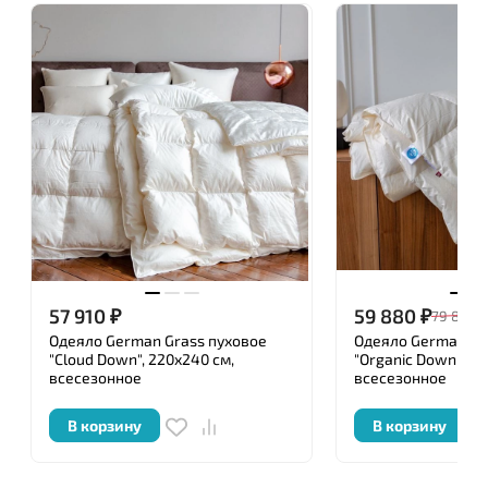
роскошных и элегантных постельных
принадлежностей является подбор тканей и
наполнителей, используемых при производстве.
Перед упаковкой каждое изделие ТМ «German
Grass » подвергается тщательной проверке
уполномоченными специалистами, имеющими
сертификат, и удостоверяется личной номерной
печатью.
57 910
₽
59 880
₽
79 840
Одеяло German Grass пуховое
Одеяло German Gr
"Cloud Down", 220x240 см,
"Organic Down", 22
всесезонное
всесезонное
В корзину
В корзину