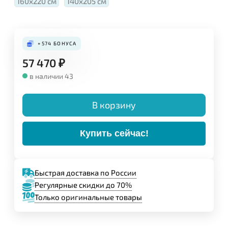
160х220 см
140х205 см
Конструкция:
+574
БОНУСА
57 470
₽
в наличии 43
В корзину
Купить сейчас!
Быстрая доставка по России
Регулярные скидки до 70%
Задайте свой вопрос,
Только оригинальные товары
мы обязательно
ответим!
Имя