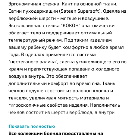
Эргономичная стежка. Кант из основной ткани.
Сатин пуходержащий (Sateen Supersoft). Одеяла из
верблюжьей шерсти - мягкие и воздушные.
Эксклюзивная стежка "КОКОН" анатомически
облегает тело и поддерживает оптимальный
температурный режим. Под таким изделием
вашему ребенку будет комфортно в любое время
года. В одеялах применяется система
"нестеганого валика", слегка утяжеляющего его по
краям и препятствующая попаданию холодного
воздуха внутрь. Это обеспечивает
дополнительный комфорт во время сна. Ткань
чехлов подушек состоит из волокон хлопка и
тенселя, увеличивая мягкость материала и
гигроскопичные свойства изделия. Наполнитель
чехлов состоит из шерсти верблюда, а внутри
подушек находятся 4-L волокна. Чехлы оснащены
Показать полностью
молнией. Это позволяет добавлять или уменьшать
Все коллекции бренда представлены на
количество наполнителя, чтобы отрегулировать