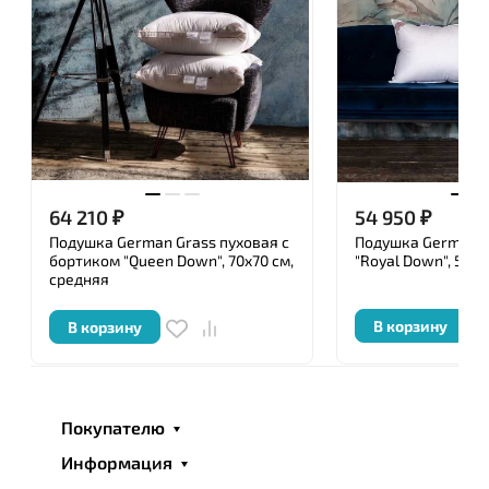
64 210
₽
54 950
₽
Подушка German Grass пуховая с
Подушка German G
бортиком "Queen Down", 70x70 см,
"Royal Down", 50x9
средняя
В корзину
В корзину
Покупателю
Информация