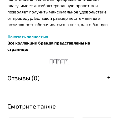
влагу, имеет антибактериальную пропитку и
позволяет получить максимальное удовольствие
от процедур. Большой размер пештемали дает
возможность оборачиваться в него, как в банную
простынь. Сегодня пестемаль купить можно в
Показать полностью
нашем магазине. Эксклюзивные изделия ручной
Все коллекции бренда представлены на
работы не смогут оставить равнодушными
странице:
женщин, которые действительно ценят
качественные вещи и любят находиться в центре
внимания.
Хлопок – натуральное волокно, которое получают
из хлопчатника. Чем длиннее волокно, тем лучше
Отзывы (0)
и дороже ткань. Хлопок обладает превосходными
качественными, экологичными и
функциональными характеристиками, поэтому
постельное белье из него так высоко ценится.
Смотрите также
Дороже и лучше является только шелк. Из хлопка
производится замечательное и полезное детское