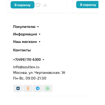
помощью специальной обработки тканей Microban,
В корзину
В корзину
с добавкой витамина Е и ароматическим
наполнением Skincare. Специальная пропитка
тканей Microban имеете антибактериальные
Покупателю
свойства, и помогает сохранить изначальный вид
изделия до 50 стирок. Помимо хлопка бренд
Информация
использует и другие высококачественные
Наш магазин
материалы – волокно бамбука и кашемир.
Контакты
+7(499) 110-6300
info@soultex.ru
Москва, ул. Чертановская, 1А
Пн-Вс, 09.00-21.00