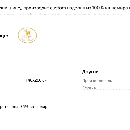
ории luxury, производит custom изделия из 100% кашемира
е пледы, шарфы, палантины, кашемировые покрывала.
 бренда Co.Bi изготавливает свои домашние льняные лини
и. Заботясь о покупателях, бренд Co.Bi осуществляет пос
ице:
и, так и для гостиной. Бренд предлагает пледы с классич
лед Co.Bi упакован в коробку и станет прекрасным подарк
дству и новым технологиям, Co.Bi тщательно сосредоточен
Другое:
140x200 см
Производитель
Страна
рсть лана, 25% кашемир