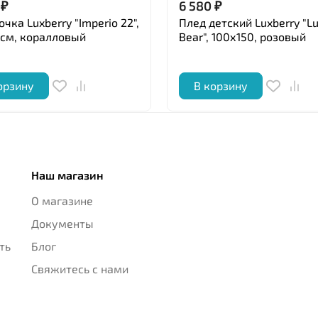
₽
6 580
₽
чка Luxberry "Imperio 22",
Плед детский Luxberry "L
см, коралловый
Bear", 100х150, розовый
орзину
В корзину
Наш магазин
О магазине
Документы
ть
Блог
Свяжитесь с нами