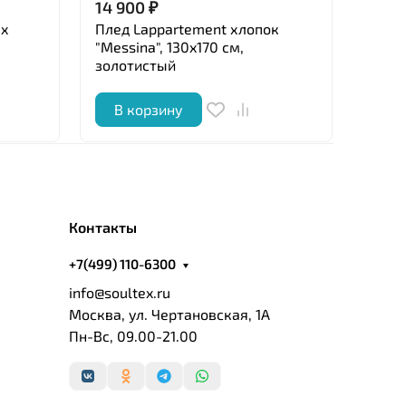
14 900
₽
3 03
ux
Плед Lappartement хлопок
Навол
"Messina", 130x170 см,
"Impe
золотистый
англ
В корзину
В 
Контакты
+7(499) 110-6300
info@soultex.ru
Москва, ул. Чертановская, 1А
Пн-Вс, 09.00-21.00