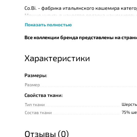
Co.Bi. - фабрика итальянского кашемира катег
Можно купить в качестве подарка кашемировы
Показать полностью
С самого начала своего существования фабрика
волокна, повышая качество и престиж продукци
Все коллекции бренда представлены на стран
предлагая классические товары как для спальн
способным удовлетворить любой вкус и стиль. П
Характеристики
летний день. Благодаря традиционному произво
лучших черт!
Размеры:
Размер
Свойства ткани:
Шерсть
Тип ткани
75% ше
Состав ткани
Отзывы (0)