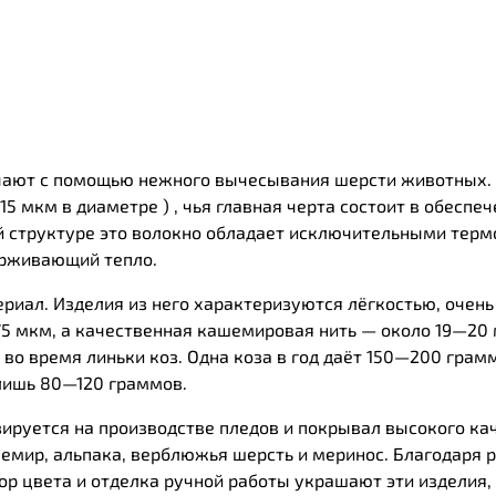
учают с помощью нежного вычесывания шерсти животных. 
о 15 мкм в диаметре ) , чья главная черта состоит в обесп
ной структуре это волокно обладает исключительными тер
ерживающий тепло.
иал. Изделия из него характеризуются лёгкостью, очень 
5 мкм, а качественная кашемировая нить — около 19—20 
о время линьки коз. Одна коза в год даёт 150—200 грам
 лишь 80—120 граммов.
зируется на производстве пледов и покрывал высокого кач
емир, альпака, верблюжья шерсть и меринос. Благодаря 
р цвета и отделка ручной работы украшают эти изделия,