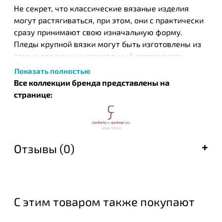
Не секрет, что классические вязаные изделия
могут растягиваться, при этом, они с практически
сразу принимают свою изначальную форму.
Пледы крупной вязки могут быть изготовлены из
самых различных натуральный материалов:
шерсти, бамбука и хлопка. В линейке товаров есть
Показать полностью
пледы с различными узорами и способами
Все коллекции бренда представлены на
вязания. Такой плед удобно использовать, как
странице:
покрывало на кровать или кресло, а также в
вызанный плед можно закутаться осенним или
зимним вечером, так как они чрезвычайно мягкие
и приятные на ощупь.
Отзывы (0)
Современный португальский бренд Conforto E
Sonhos предлагает качественные пледы и
покрывала. Компания существует уже порядка
семи лет и ивестна не только в странах Европы, но
С этим товаром также покупают
и далеко за ее пределами. Широкий спектр
моделей позволяет найти плед или покрывало не