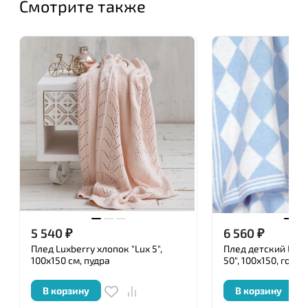
Смотрите также
5 540
₽
6 560
₽
Плед Luxberry хлопок "Lux 5",
Плед детский Luxb
100x150 см, пудра
50", 100х150, голу
В корзину
В корзину