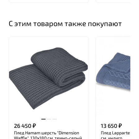
С этим товаром также покупают
26 450
₽
13 650
₽
Плед Hamam шерсть "Dimension
Плед Lappartement 
Waffle", 130x180 см, темно-серый
см, индиго