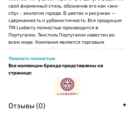
свой фирменный стиль, обозначив его как «эко-
city» - экология города. В цветах и рисунках —
сдержанность и урбанистичность. Вся продукция
ТМ Luxberry полностью производится в
Португалии. Текстиль Португалии известен во
всем мире. Компания является торговым
представителем в России португальских марок по
производству текстиля для дома -
Bovi и Devilla
,
Показать полностью
стиль которых совпадает со стилем ТМ Luxberry.
Все коллекции бренда представлены на
странице:
Отзывы (0)