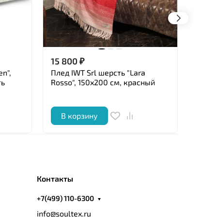
15 800
₽
3 03
n",
Плед IWT Srl шерсть "Lara
Навол
ть
Rosso", 150x200 cм, красный
40х4
В корзину
В 
Контакты
+7(499) 110-6300
info@soultex.ru