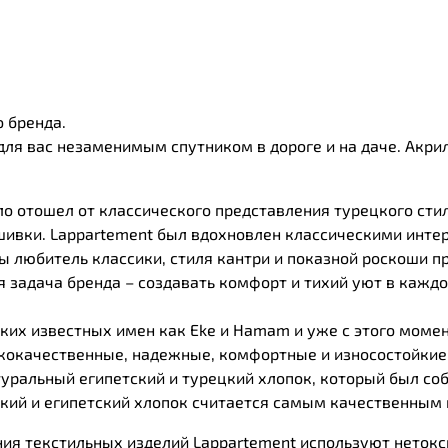
о бренда.
 для вас незаменимым спутником в дороге и на даче. Акри
о отошел от классического представления турецкого сти
ивки. Lappartement был вдохновлен классическими интер
 любитель классики, стиля кантри и показной роскоши пр
ая задача бренда – создавать комфорт и тихий уют в кажд
ких известных имен как Еkе и Hamam и уже с этого момент
кокачественные, надежные, комфортные и износостойкие 
туральный египетский и турецкий хлопок, который был со
цкий и египетский хлопок считается самым качественным
ния текстильных изделий Lappartement используют нетокс