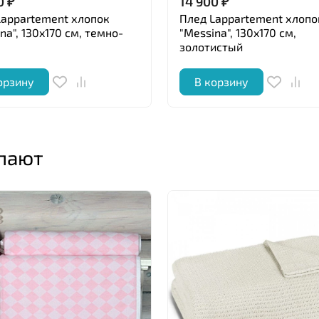
0
₽
14 900
₽
Lappartement хлопок
Плед Lappartement хлопо
na", 130x170 см, темно-
"Messina", 130x170 см,
золотистый
орзину
В корзину
упают