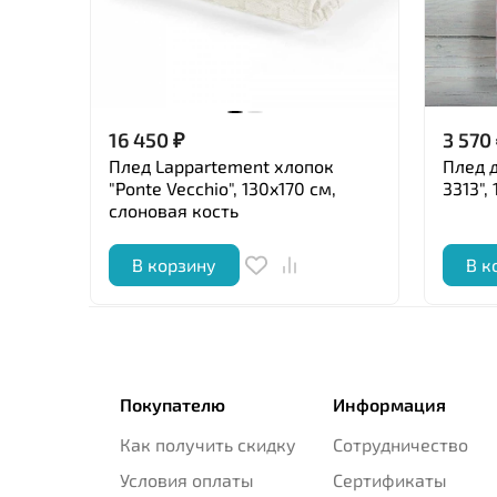
16 450
₽
3 570
Плед Lappartement хлопок
Плед д
"Ponte Vecchio", 130x170 см,
3313",
слоновая кость
В корзину
В к
Покупателю
Информация
Как получить скидку
Сотрудничество
Условия оплаты
Сертификаты