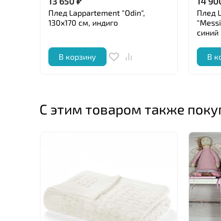
13 650
₽
14 90
Плед Lappartement "Odin",
Плед 
130x170 см, индиго
"Messi
синий
В корзину
В к
С этим товаром также пок