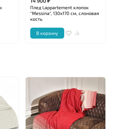
14 900
₽
14 9
к
Плед Lappartement хлопок
Плед 
"Messina", 130x170 см, слоновая
130x1
кость
В корзину
В 