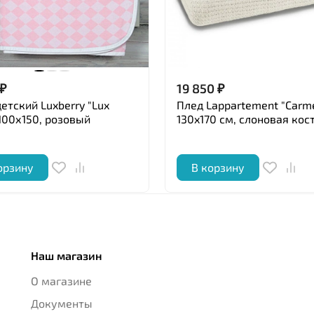
₽
19 850
₽
етский Luxberry "Lux
Плед Lappartement "Carme
 100х150, розовый
130x170 см, слоновая кос
орзину
В корзину
Наш магазин
О магазине
Документы