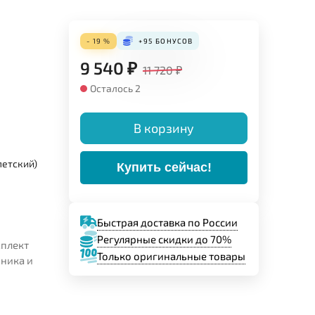
- 19 %
+95
БОНУСОВ
9 540
₽
11 720
₽
Осталось 2
В корзину
петский)
Купить сейчас!
Быстрая доставка по России
Регулярные скидки до 70%
мплект
Только оригинальные товары
ьника и