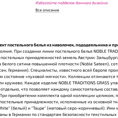
Избегайте подделок данного дизайна.
Все описание
кт постельного белья из наволочек, пододеяльника и пр
молния. При создании линии постельного белья NOBLE TRA
постельных принадлежностей земель Австрии: Зальцбурга,
 белого сатина повышенной плотности (Noble Sateen), со
ен, Германия). Специалисты, известного всей Европе пр
 состояние «пуховой мягкости». Коллекции отличаются 
или кружево. Каждое изделие NOBLE TRADITIONS GRASS уп
 отдельно, что позволяет каждому самостоятельно состав
При приобретении комплекта одной коллекции целиком, п
остельные принадлежности, исполненные из основной тка
"White" (белый) и "Taupe" (матовый серо-коричневый). И
аны в Германии по стандартам безопасности текстильных 