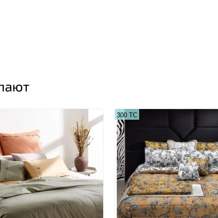
упают
300 ТС