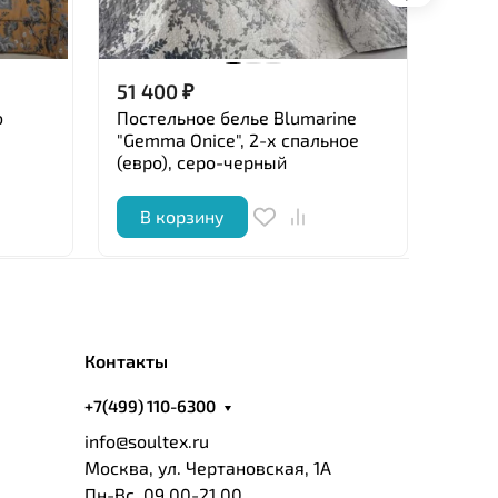
флане
51 400
₽
9 80
o
Постельное белье Blumarine
Пост
"Gemma Onice", 2-х спальное
флане
(евро), серо-черный
(евро
В корзину
В 
Контакты
+7(499) 110-6300
info@soultex.ru
Москва, ул. Чертановская, 1А
Пн-Вс, 09.00-21.00