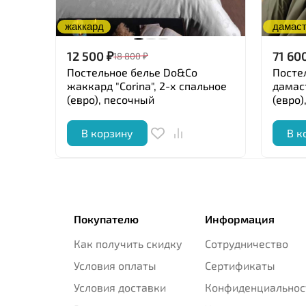
жаккард
дамас
12 500
₽
71 60
18 800
₽
Постельное белье Do&Co
Постел
жаккард "Corina", 2-х спальное
дамаст
(евро), песочный
(евро)
В корзину
В к
Покупателю
Информация
Как получить скидку
Сотрудничество
Условия оплаты
Сертификаты
Условия доставки
Конфиденциальнос