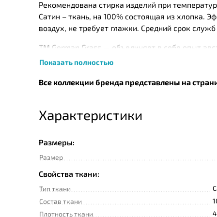
Рекомендована стирка изделий при температуре
Сатин – ткань, на 100% состоящая из хлопка. 
воздух, не требует глажки. Средний срок служб 
ТМ German Grass — объединяет в себе опыт авс
основу создания современной коллекции посте
Показать полностью
наполнители, реализованные в традиционном 
изысканную роскошь.
Все коллекции бренда представлены на стран
Самым ключевым моментом в создании действи
Характеристики
используемых при производстве. При изготовл
пластов методом термоскрепленния высокосил
свойства длительное время и выдерживать разл
Размеры:
Перед упаковкой каждое изделие ТМ «German 
Размер
удостоверяется личной номерной печатью.
Свойства ткани:
С
Тип ткани
1
Состав ткани
4
Плотность ткани