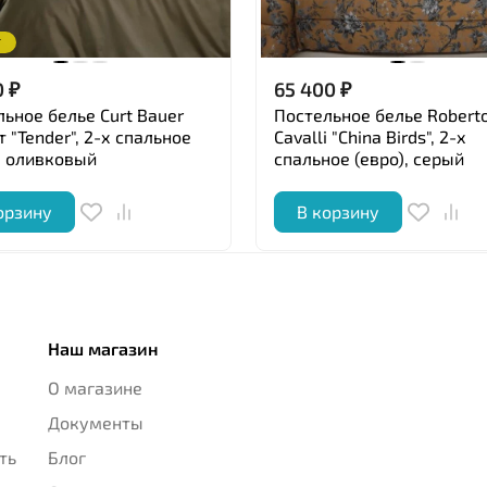
т
0
₽
65 400
₽
ьное белье Curt Bauer
Постельное белье Robert
 "Tender", 2-х спальное
Cavalli "China Birds", 2-х
, оливковый
спальное (евро), серый
орзину
В корзину
Наш магазин
О магазине
Документы
ть
Блог