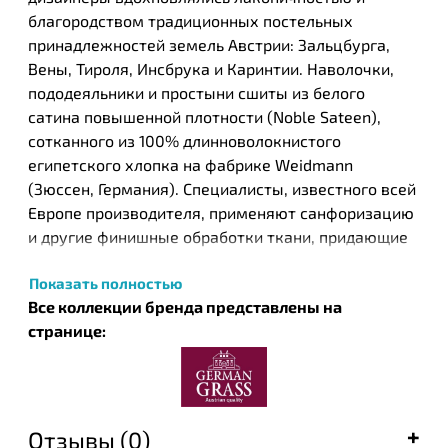
благородством традиционных постельных
принадлежностей земель Австрии: Зальцбурга,
Вены, Тироля, Инсбрука и Каринтии. Наволочки,
пододеяльники и простыни сшиты из белого
сатина повышенной плотности (Noble Sateen),
сотканного из 100% длинноволокнистого
египетского хлопка на фабрике Weidmann
(Зюссен, Германия). Специалисты, известного всей
Европе производителя, применяют санфоризацию
и другие финишные обработки ткани, придающие
сатинам состояние «пуховой мягкости».
Показать полностью
Коллекции отличаются типом и цветом
Все коллекции бренда представлены на
декоративной отделки: широкая и узкая цветная
странице:
отделка, кант разных цветов или кружево. Каждое
изделие NOBLE TRADITIONS GRASS упаковано
индивидуально в ПВХ- конверт (наволочки по 2
шт.) и может быть приобретено отдельно, что
позволяет каждому самостоятельно составлять
Отзывы (0)