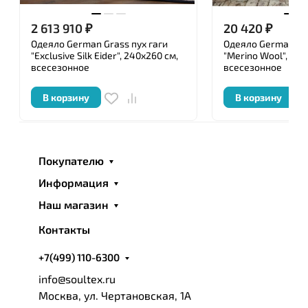
2 613 910
₽
20 420
₽
Одеяло German Grass пух гаги
Одеяло German Gr
"Exclusive Silk Eider", 240x260 см,
"Merino Wool", 200
всесезонное
всесезонное
В корзину
В корзину
Покупателю
Информация
Наш магазин
Контакты
+7(499) 110-6300
info@soultex.ru
Москва, ул. Чертановская, 1А