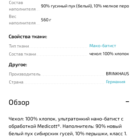
Состав
90% гусиный пух (белый), 10% мелкое перо
наполнителя
Телефон
Вес
560 г
наполнителя
Свойства ткани:
Сообщение
Мако-батист
Тип ткани
чехол: 100% хлопок
Состав ткани
Другое:
BRINKHAUS
Производитель
Германия
Страна
Подтверждаю
прочтение и согласие
Обзор
с
Политикой
конфиденциальности
Чехол: 100% хлопок, ультратонкий нано-батист с
обработкой Medicott®. Наполнитель: 90% новый
белый пух сибирских гусей, 10% перышки, класс 1.