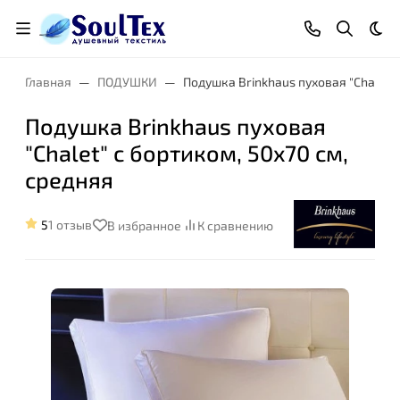
Тем
Главная
ПОДУШКИ
Подушка Brinkhaus пуховая "Chalet" 
Подушка Brinkhaus пуховая
"Chalet" с бортиком, 50x70 см,
Высота:
средняя
5
1 отзыв
В избранное
К сравнению
Упругость и
анатомические
особенности: