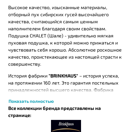
Высокое качество, изысканные материалы,
отборный пух сибирских гусей высочайшего
качества, считающийся самым ценным
наполнителем благодаря своим свойствам.
Подушка CHALET (Шале) - удивительно мягкая
пуховая подушка, к которой можно прижаться и
чувствовать себя хорошо. Абсолютное роскошное
качество, проистекающее из настоящей страсти к
совершенству.
История фабрики
"BRINKHAUS"
– история успеха,
на протяжении 160 лет. Это гарантия постельных
принадлежностей высшего качества. Фабрика
выпускает поистине уникальные постельные
Показать полностью
принадлежности, их отличает высокое
Все коллекции бренда представлены на
мастерство, внимание к деталям. Только самые
странице:
лучшие ткани для чехлов из высококачественного
хлопка, специального плетения индивидуально