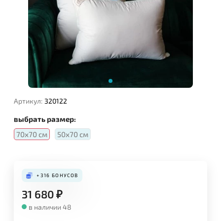
Артикул:
320122
выбрать размер:
70х70 см
50х70 см
+316
БОНУСОВ
31 680
₽
в наличии 48