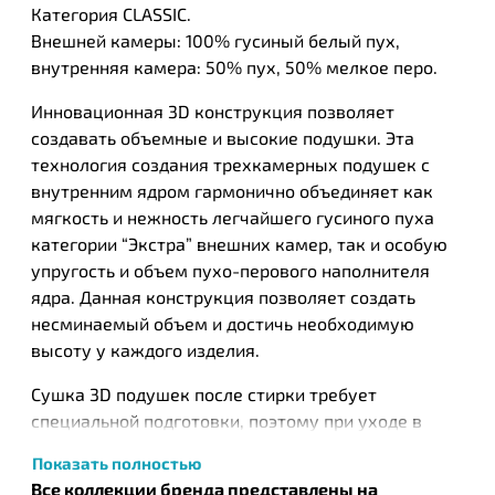
Категория CLASSIC.
Внешней камеры: 100% гусиный белый пух,
внутренняя камера: 50% пух, 50% мелкое перо.
Инновационная 3D конструкция позволяет
создавать объемные и высокие подушки. Эта
технология создания трехкамерных подушек с
внутренним ядром гармонично объединяет как
мягкость и нежность легчайшего гусиного пуха
категории “Экстра” внешних камер, так и особую
упругость и объем пухо-перового наполнителя
ядра. Данная конструкция позволяет создать
несминаемый объем и достичь необходимую
высоту у каждого изделия.
Сушка 3D подушек после стирки требует
специальной подготовки, поэтому при уходе в
домашних условиях рекомендуется сухая чистка.
Показать полностью
Все коллекции бренда представлены на
ТМ German Grass — объединяет в себе опыт