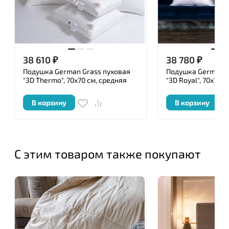
печатью.
38 610
₽
38 780
₽
Подушка German Grass пуховая
Подушка German G
"3D Thermo", 70x70 см, средняя
"3D Royal", 70x70 
В корзину
В корзину
С этим товаром также покупают