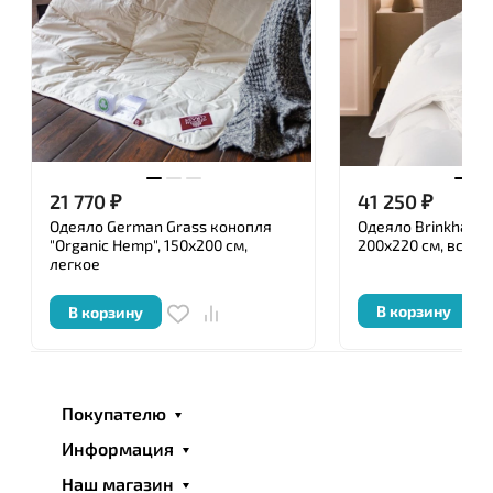
21 770
₽
41 250
₽
Одеяло German Grass конопля
Одеяло Brinkhaus "
"Organic Hemp", 150x200 см,
200x220 см, всесе
легкое
В корзину
В корзину
Покупателю
Информация
Наш магазин