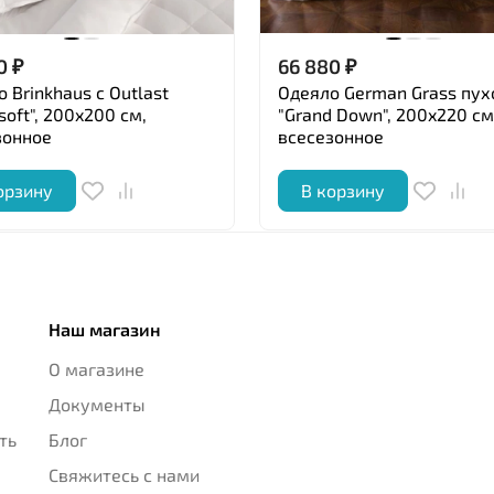
0
₽
66 880
₽
 Brinkhaus с Outlast
Одеяло German Grass пух
soft", 200x200 см,
"Grand Down", 200x220 см
зонное
всесезонное
орзину
В корзину
Наш магазин
О магазине
Документы
ть
Блог
Свяжитесь с нами