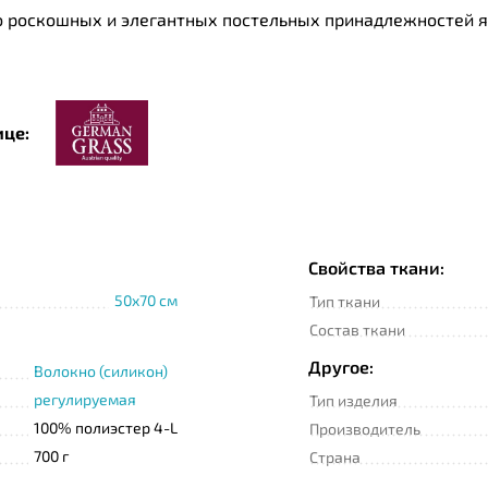
роскошных и элегантных постельных принадлежностей яв
Grass » подвергается тщательной проверке уполномоченн
ице:
Свойства ткани:
50x70 см
Тип ткани
Состав ткани
Другое:
Волокно (силикон)
регулируемая
Тип изделия
100% полиэстер 4-L
Производитель
700 г
Страна