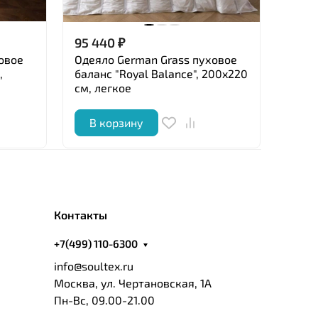
95 440
₽
21 0
овое
Одеяло German Grass пуховое
Одея
,
баланс "Royal Balance", 200x220
"Alli
см, легкое
легк
В корзину
В 
Контакты
+7(499) 110-6300
info@soultex.ru
Москва, ул. Чертановская, 1А
Пн-Вс, 09.00-21.00