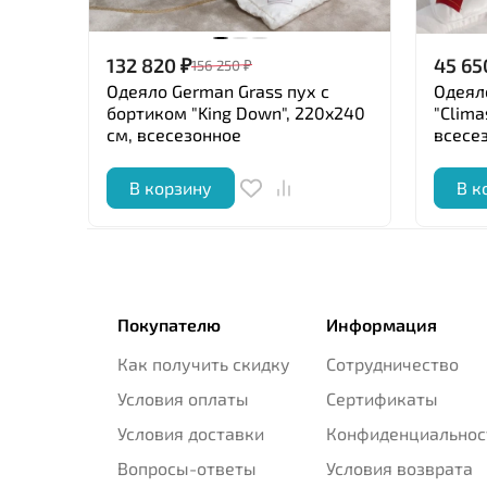
132 820
₽
45 65
156 250
₽
Одеяло German Grass пух с
Одеяло
бортиком "King Down", 220x240
"Clima
см, всесезонное
всесе
В корзину
В к
Покупателю
Информация
Как получить скидку
Сотрудничество
Условия оплаты
Сертификаты
Условия доставки
Конфиденциальнос
Вопросы-ответы
Условия возврата