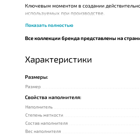
Ключевым моментом в создании действительно 
используемых при производстве.
Показать полностью
Перед упаковкой каждое изделие ТМ «German 
удостоверяется личной номерной печатью.
Все коллекции бренда представлены на стран
Характеристики
Размеры:
Размер
Свойства наполнителя:
Наполнитель
Степень жеткости
Состав наполнителя
Вес наполнителя