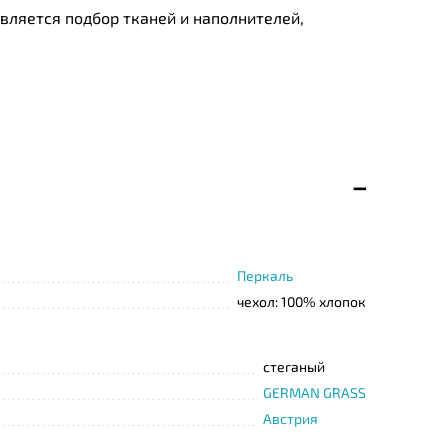
ляется подбор тканей и наполнителей,
ыми специалистами, имеющими сертификат, и
Перкаль
чехол: 100% хлопок
стеганый
GERMAN GRASS
Австрия