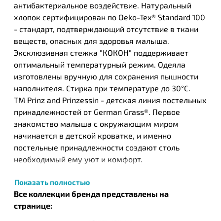
антибактериальное воздействие. Натуральный
хлопок сертифицирован по Oeko-Tex® Standard 100
- стандарт, подтверждающий отсутствие в ткани
веществ, опасных для здоровья малыша.
Эксклюзивная стежка "КОКОН" поддерживает
оптимальный температурный режим. Одеяла
изготовлены вручную для сохранения пышности
наполнителя. Стирка при температуре до 30°С.
ТМ Prinz and Prinzessin - детская линия постельных
принадлежностей от German Grass®. Первое
знакомство малыша с окружающим миром
начинается в детской кроватке, и именно
постельные принадлежности создают столь
необходимый ему уют и комфорт.
Тщательный подбор изделий должен обеспечить
Показать полностью
идеальный микроклимат в постели и
Все коллекции бренда представлены на
гарантировать его безопасность.Родителям, кроме
странице:
эстетического удовольствия, будет приятно, что