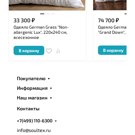
33 300
₽
74 700
₽
Одеяло German Grass "Non-
Одеяло German Gr
allergenic Lux", 220x240 см,
"Grand Down", 200
всесезонное
В корзину
В корзину
Покупателю
Информация
Наш магазин
Контакты
+7(499) 110-6300
info@soultex.ru