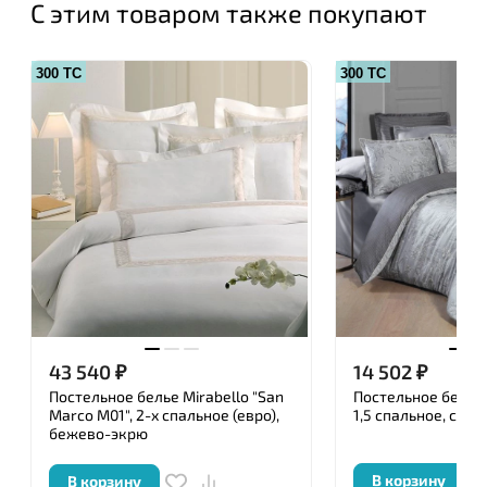
С этим товаром также покупают
300 ТС
300 ТС
43 540
₽
14 502
₽
Постельное белье Mirabello "San
Постельное белье S
Marco М01", 2-х спальное (евро),
1,5 спальное, серы
бежево-экрю
В корзину
В корзину