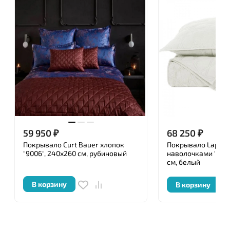
59 950
₽
68 250
₽
Покрывало Curt Bauer хлопок
Покрывало Lappar
"9006", 240x260 см, рубиновый
наволочками "Sha
см, белый
В корзину
В корзину