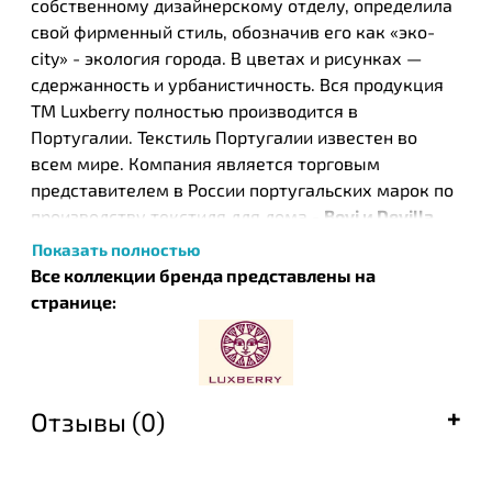
собственному дизайнерскому отделу, определила
свой фирменный стиль, обозначив его как «эко-
city» - экология города. В цветах и рисунках —
сдержанность и урбанистичность. Вся продукция
ТМ Luxberry полностью производится в
Португалии. Текстиль Португалии известен во
всем мире. Компания является торговым
представителем в России португальских марок по
производству текстиля для дома -
Bovi и Devilla
,
стиль которых совпадает со стилем ТМ Luxberry.
Показать полностью
Все коллекции бренда представлены на
странице:
Отзывы (0)