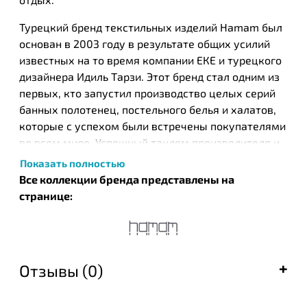
Турецкий бренд текстильных изделий Нamam был
основан в 2003 году в результате общих усилий
известных на то время компании ЕКЕ и турецкого
дизайнера Идиль Тарзи. Этот бренд стал одним из
первых, кто запустил производство целых серий
банных полотенец, постельного белья и халатов,
которые с успехом были встречены покупателями
во всем мире. Успешный тандем производителя и
дизайнера получил необычайную популярность и
Показать полностью
был даже взят под опеку правительством Турции,
Все коллекции бренда представлены на
в рамках кампании по продвижению
странице:
национальных брендов.
В течение короткого времени Нamam занял
лидирующие позиции среди текстильных брендов.
Отзывы (0)
Нamam стал выбором гостиниц и салонов красоты
по всему миру. Известные сети отелей
заказывают исключительно халаты и полотенца