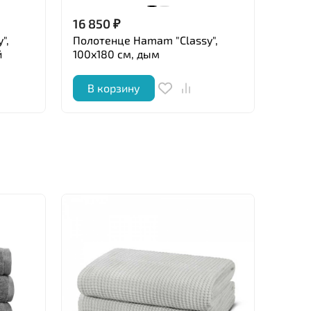
16 850
₽
16 8
",
Полотенце Hamam "Classy",
Полот
й
100x180 см, дым
100x1
В корзину
В 