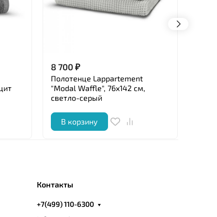
8 700
₽
11 10
Полотенце Lappartement
Поло
ацит
"Modal Waffle", 76x142 см,
"Ash"
светло-серый
В корзину
В 
Контакты
+7(499) 110-6300