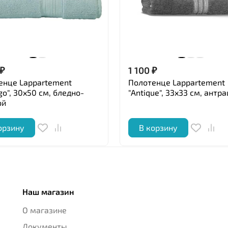
₽
1 100
₽
енце Lappartement
Полотенце Lappartement
go", 30x50 см, бледно-
"Antique", 33x33 см, антр
ой
орзину
В корзину
Наш магазин
О магазине
Документы