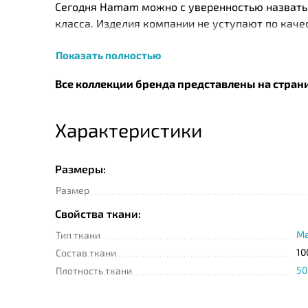
Сегодня Нamam можно с уверенностью назвать 
класса. Изделия компании не уступают по кач
натурального хлопка, собранного с экологичес
Показать полностью
турецких и швейцарских технологов. Так, напр
витамина Е и ароматическим наполнением Skinc
Все коллекции бренда представлены на стран
изначальный вид изделия до 50 стирок. Помим
Характеристики
Размеры:
Размер
Свойства ткани:
Ма
Тип ткани
10
Состав ткани
50
Плотность ткани