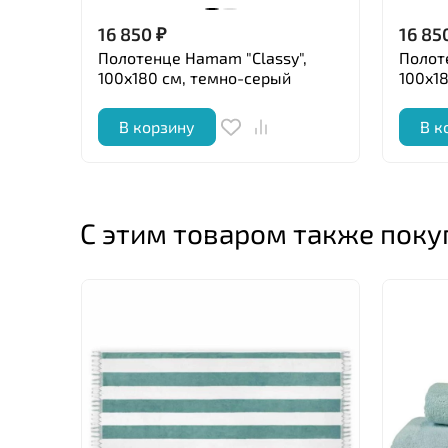
16 850
₽
16 85
Полотенце Hamam "Classy",
Полот
100x180 см, темно-серый
100x1
В корзину
В к
С этим товаром также пок