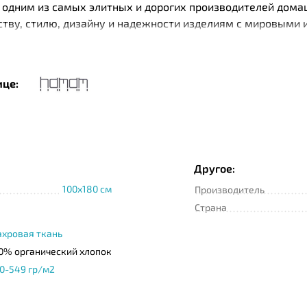
одним из самых элитных и дорогих производителей дома
еству, стилю, дизайну и надежности изделиям с мировыми
ки чистых плантаций Турции. При производстве изделий 
имер, текстиль Нamam изготавливается с помощью специа
are. Специальная пропитка тканей Microban имеете антиб
ице:
о хлопка бренд использует и другие высококачественные 
Другое:
100x180 см
Производитель
Страна
хровая ткань
0% органический хлопок
0-549 гр/м2