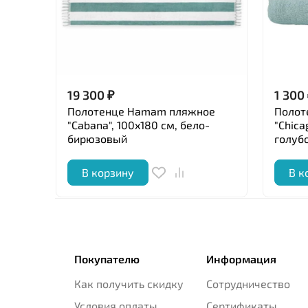
19 300
₽
1 300
Полотенце Hamam пляжное
Полот
"Cabana", 100x180 см, бело-
"Chica
бирюзовый
голуб
В корзину
В к
Покупателю
Информация
Как получить скидку
Сотрудничество
Условия оплаты
Сертификаты