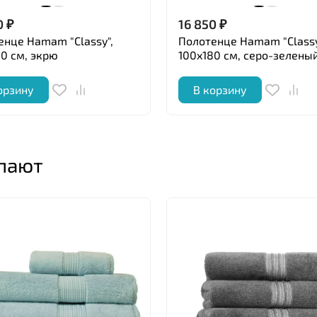
0
₽
16 850
₽
енце Hamam "Classy",
Полотенце Hamam "Classy
80 см, экрю
100x180 см, серо-зелены
орзину
В корзину
упают