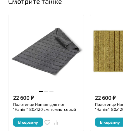
Смотрите также
дизайнера получил необычайную популярность и
был даже взят под опеку правительством Турции,
в рамках кампании по продвижению
национальных брендов.
В течение короткого времени Нamam занял
лидирующие позиции среди текстильных брендов.
Нamam стал выбором гостиниц и салонов красоты
по всему миру. Известные сети отелей
заказывают исключительно халаты и полотенца
этого турецкого бренда.
Сегодня Нamam можно с уверенностью назвать
одним из самых элитных и дорогих
22 600
₽
22 600
₽
производителей домашнего и профессионального
Полотенце Hamam для ног
Полотенце Hamam 
текстиля премиум класса. Изделия компании не
"Hanim", 80x120 см, темно-серый
"Hanim", 80x120 см
уступают по качеству, стилю, дизайну и
надежности изделиям с мировыми именами.
В корзину
В корзину
Изготавливается текстиль Нamam из