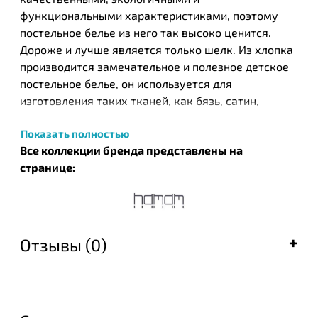
функциональными характеристиками, поэтому
постельное белье из него так высоко ценится.
Дороже и лучше является только шелк. Из хлопка
производится замечательное и полезное детское
постельное белье, он используется для
изготовления таких тканей, как бязь, сатин,
жаккард, различных трикотажных тканей. Хлопок
Показать полностью
отличается носкостью, практичностью, простотой
Все коллекции бренда представлены на
в уходе, а хлопковое постельное белье
странице:
обеспечивает приятный и комфортный отдых.
Турецкий бренд текстильных изделий Нamam был
основан в 2003 году в результате общих усилий
известных на то время компании ЕКЕ и турецкого
Отзывы (0)
дизайнера Идиль Тарзи. Этот бренд стал одним из
первых, кто запустил производство целых серий
банных полотенец, постельного белья и халатов,
которые с успехом были встречены покупателями
во всем мире. Успешный тандем производителя и