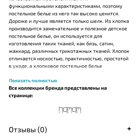
функциональными характеристиками, поэтому
постельное белье из него так высоко ценится.
Дороже и лучше является только шелк. Из хлопка
производится замечательное и полезное детское
постельное белье, он используется для
изготовления таких тканей, как бязь, сатин,
жаккард, различных трикотажных тканей. Хлопок
отличается носкостью, практичностью, простотой
в уходе, а хлопковое постельное белье
обеспечивает приятный и комфортный отдых.
Показать полностью
Турецкий бренд текстильных изделий Нamam был
Все коллекции бренда представлены на
основан в 2003 году в результате общих усилий
странице:
известных на то время компании ЕКЕ и турецкого
дизайнера Идиль Тарзи. Этот бренд стал одним из
первых, кто запустил производство целых серий
банных полотенец, постельного белья и халатов,
Отзывы (0)
которые с успехом были встречены покупателями
во всем мире. Успешный тандем производителя и