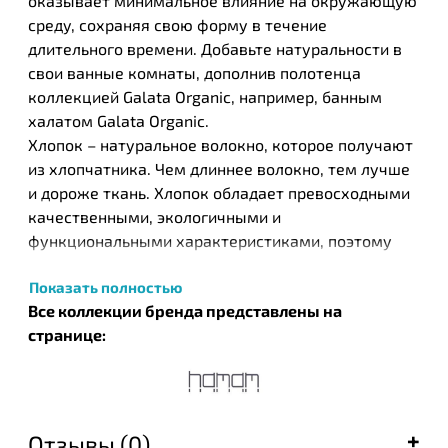
оказывает минимальное влияние на окружающую
среду, сохраняя свою форму в течение
длительного времени. Добавьте натуральности в
свои ванные комнаты, дополнив полотенца
коллекцией Galata Organic, например, банным
халатом Galata Organic.
Хлопок – натуральное волокно, которое получают
из хлопчатника. Чем длиннее волокно, тем лучше
и дороже ткань. Хлопок обладает превосходными
качественными, экологичными и
функциональными характеристиками, поэтому
постельное белье из него так высоко ценится.
Показать полностью
Дороже и лучше является только шелк. Из хлопка
Все коллекции бренда представлены на
производится замечательное и полезное детское
странице:
постельное белье, он используется для
изготовления таких тканей, как бязь, сатин,
жаккард, различных трикотажных тканей. Хлопок
отличается носкостью, практичностью, простотой
в уходе, а хлопковое постельное белье
Отзывы (0)