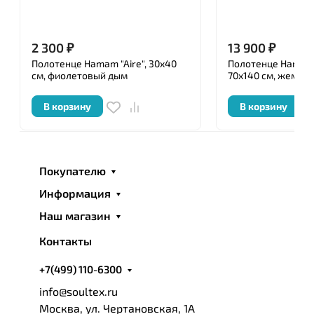
свойства, и помогает сохранить изначальный вид
изделия до 50 стирок. Помимо хлопка бренд
использует и другие высококачественные
2 300
₽
13 900
₽
материалы – волокно бамбука и кашемир.
Полотенце Hamam "Aire", 30x40
Полотенце Hamam 
см, фиолетовый дым
70x140 см, жемчу
В корзину
В корзину
Покупателю
Информация
Наш магазин
Контакты
+7(499) 110-6300
info@soultex.ru
Москва, ул. Чертановская, 1А